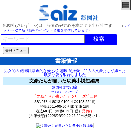
彩図社(さいずしゃ)は、読者の好奇心を本にする出版社です。
（
ツイ
ッター(X)で新刊情報やイベント情報を発信しています
）
検索
書籍情報
男女間の愛憎劇,嗜虐的な愛,少女趣味,兄妹愛…11人の文豪たちが綴った
耽美小説を収録しました
文豪たちが書いた耽美小説短編集
編
彩図社文芸部
サイズシャブンゲイブ
「文豪たちが書いた」シリーズ第三弾
ISBN978-4-8013-0105-4 C0193 224頁
発売:2015-09-16 判形:文庫 1刷
税込681円（本体619円+税）
品切れ
（在庫状態は2026/08/09 20:28:31の状況です）
0(y0)t0:k0:s0;j0;(c517;o517)