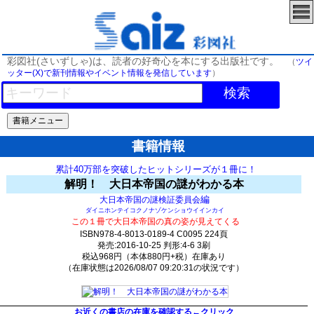
彩図社(さいずしゃ)は、読者の好奇心を本にする出版社です。
（
ツイ
ッター(X)で新刊情報やイベント情報を発信しています
）
検索
書籍情報
累計40万部を突破したヒットシリーズが１冊に！
解明！ 大日本帝国の謎がわかる本
編
大日本帝国の謎検証委員会
ダイニホンテイコクノナゾケンショウイインカイ
この１冊で大日本帝国の真の姿が見えてくる
ISBN978-4-8013-0189-4 C0095 224頁
発売:2016-10-25 判形:4-6 3刷
税込968円（本体880円+税）在庫あり
（在庫状態は2026/08/07 09:20:31の状況です）
361(y62)t0:k0:s299;j299;(c1245)
お近くの書店の在庫を確認する←クリック