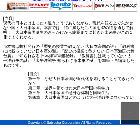
[内容]
現代の日本とはまったく違うようでありながら、現代を語る上で欠かせ
ない国・大日本帝国。本書では、謎に満ちたこの国を32の謎を通じて解
明！ 大日本帝国誕生のきっかけから終焉までに起きた出来事がこの１
冊でよくわかる。
※本書は弊社発行の『歴史の授業で教えない 大日本帝国の謎』『教科書
には載っていない日本軍の謎』『歴史の授業で教えない 日本軍激闘の舞
台裏』『知られざる 日本海軍軍艦秘録』『教科書には載っていない 太
平洋戦争の謎』『太平洋戦争 知られざる米軍の謎』を加筆・再編集した
ものです。
[目次]
第一章 なぜ大日本帝国が近代化を遂げることができたの
か？
第二章 世界を驚かせた大日本帝国の科学力
第三章 大日本帝国の意外な体制と国民生活
第四章 大日本帝国はどのように太平洋戦争に向かってい
ったのか？
第五章 なぜ大日本帝国は滅んだのか？
↑
Copyright © Saizusha Corporation. All Rights Reserved.