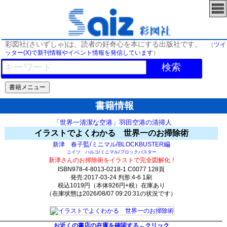
彩図社(さいずしゃ)は、読者の好奇心を本にする出版社です。
（
ツイ
ッター(X)で新刊情報やイベント情報を発信しています
）
検索
書籍情報
「世界一清潔な空港」羽田空港の清掃人
イラストでよくわかる 世界一のお掃除術
監/
/
編
新津 春子
ミニマル
BLOCKBUSTER
ニイツ ハルコ/ミニマル/ブロックバスター
新津さんのお掃除術をイラストで完全図解化！
ISBN978-4-8013-0218-1 C0077 128頁
発売:2017-03-24 判形:4-6 1刷
税込1019円（本体926円+税）在庫あり
（在庫状態は2026/08/07 09:20:31の状況です）
1683(y158)t0:k0:s1525;j1525;(c482;o2482)
お近くの書店の在庫を確認する←クリック