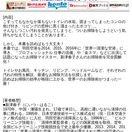
[内容]
こすってもなかなか落ちないトイレの水垢、固まってしまったコンロの
焦げ付き、リビングの窓枠に黒く溜まった土ボコリ…。
そんなしつこい汚れを発見してしまうと、ついお掃除をしようという気
持ちがなえてしまうことがあります。
しかし、本書を読めばもう大丈夫！
本書では、羽田空港を2014、2015、2016年に「世界一清潔な空港」に
導き、「プロフェッショナル 仕事の流儀」や「金スマ」などに出演して
話題になったお掃除マイスター、新津春子さんのお掃除術を完全図解
化！
トイレやお風呂、キッチン、リビング、ベッドルームなど、それぞれの
汚れの特性を解説、最適なお掃除方法を伝授します。
読めばお掃除の効率が格段に上がる、世界一のお掃除術がつまった一
冊！
[著者略歴]
■新津春子（にいつ・はるこ）
1970年、中国・瀋陽生まれ。17歳で来日し、高校に通いながら清掃の仕
事に携わる。1995年、日本空港技術サービス株式会社（現・日本空港テ
クノ株式会社）に入社、羽田空港の清掃員となる。1996年に、「ビルク
リーニング技能士」「清掃作業監督者」などの国家資格を取得。翌年、
全国ビルクリーニング技能競技会で史上最年少優勝。2013、2014、201
6年には「世界一清潔な空港」に羽田空港が選出された際の功労者の一