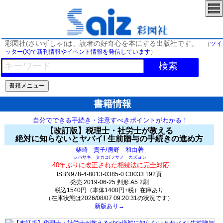
彩図社(さいずしゃ)は、読者の好奇心を本にする出版社です。
（
ツイ
ッター(X)で新刊情報やイベント情報を発信しています
）
検索
書籍情報
自分でできる手続き・注意すべきポイントがわかる！
【改訂版】税理士・社労士が教える
絶対に知らないとヤバイ! 生前贈与の手続きの進め方
/
著
柴崎 貴子
房野 和由
シバサキ タカコ/フサノ カズヨシ
40年ぶりに改正された相続法に完全対応
ISBN978-4-8013-0385-0 C0033 192頁
発売:2019-06-25 判形:A5 2刷
税込1540円（本体1400円+税）在庫あり
（在庫状態は2026/08/07 09:20:31の状況です）
新版あり→
36(y35)t0:k0:s1;j1;(c0;o337)