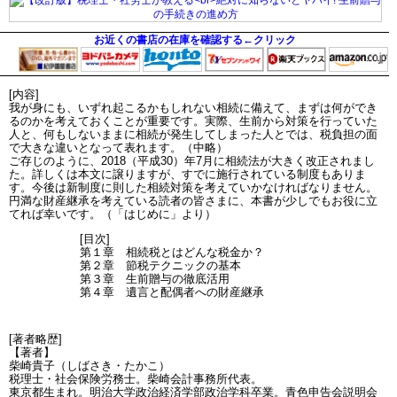
お近くの書店の在庫を確認する←クリック
[内容]
我が身にも、いずれ起こるかもしれない相続に備えて、まずは何ができ
るのかを考えておくことが重要です。実際、生前から対策を行っていた
人と、何もしないままに相続が発生してしまった人とでは、税負担の面
で大きな違いとなって表れます。（中略）
ご存じのように、2018（平成30）年7月に相続法が大きく改正されまし
た。詳しくは本文に譲りますが、すでに施行されている制度もありま
す。今後は新制度に則した相続対策を考えていかなければなりません。
円満な財産継承を考えている読者の皆さまに、本書が少しでもお役に立
てれば幸いです。（「はじめに」より）
[目次]
第１章 相続税とはどんな税金か？
第２章 節税テクニックの基本
第３章 生前贈与の徹底活用
第４章 遺言と配偶者への財産継承
[著者略歴]
【著者】
柴崎貴子（しばさき・たかこ）
税理士・社会保険労務士。柴崎会計事務所代表。
東京都生まれ。明治大学政治経済学部政治学科卒業。青色申告会説明会