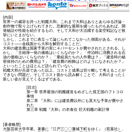
[内容]
世界一の威容を誇った戦艦大和。これまで大和はありとあらゆる評論・
創作物で取り上げられてきた。悲劇的な最期を綴ったものもあれば、開
発秘話や性能を紹介するもの、そして大和が大活躍する架空戦記など枚
挙にいとまがない。
しかし、これまでに表立って論じられてこなかった側面がある。それが
コスト――金銭面から大和を解剖することだ。
大和の建造費は国家予算の実に４パーセントが費やされたとされる。し
かし、「主砲弾一発の価格はいくらなのか？」「停泊時に消費される石
油の価格はいくらなのか？」「乗組員たちの人件費は？」「建造時の秘
密保持のための費用は？」「建造費の粉飾はどのようになされたか？」
といったことはほとんど語られていない。
戦艦大和が兵器であった以上、コストと成果は切り離して考えることが
できない問題だ。そしてコスト面から読み解くことで、大和のまったく
新しい姿が見えてくるはずである。
[目次]
第一章 世界最強の戦艦建造をめざした貧乏国のフトコロ
事情
第二章 『大和』には建造費以外にも莫大な予算が費やさ
れた
第三章 戦艦『大和』の衣食住 巨大戦艦の家計簿
第四章 戦艦『大和』 全戦闘の収支決算報告
第五章 戦艦『大和』 戦後の収支決算報告
[著者略歴]
大阪芸術大学卒業。著書に『江戸三〇〇藩城下町をゆく』（双葉社）、