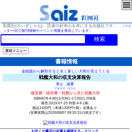
彩図社(さいずしゃ)は、読者の好奇心を本にする出版社です。
（
ツイ
ッター(X)で新刊情報やイベント情報を発信しています
）
検索
書籍情報
金銭面から解剖すると全く新しい大和が見えてくる
戦艦大和の収支決算報告
著
青山 誠
アオヤマ マコト
建造費・維持費・戦費から見た戦艦大和
ISBN978-4-8013-0391-1 C0021 208頁
発売:2019-07-25 判形:4-6 1刷
税込1430円（本体1300円+税）在庫あり
（在庫状態は2026/08/07 09:20:31の状況です）
626(y48)t0:k0:s578;j578;(c1988;o1924)
お近くの書店の在庫を確認する←クリック