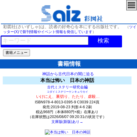
彩図社(さいずしゃ)は、読者の好奇心を本にする出版社です。
（
ツイ
ッター(X)で新刊情報やイベント情報を発信しています
）
検索
書籍情報
神話から古代日本の闇に迫る
本当は怖い 日本の神話
編
古代ミステリー研究会
コダイミステリーケンキュウカイ
いけにえ、裏切り、たたり、虐殺…
ISBN978-4-8013-0395-9 C0039 224頁
発売:2019-08-23 判形:4-6 2刷
税込968円（本体880円+税）在庫あり
（在庫状態は2026/08/07 09:20:31の状況です）
文庫版(新版)あり→
350(y206)t0:k0:s144;j144;(c366)