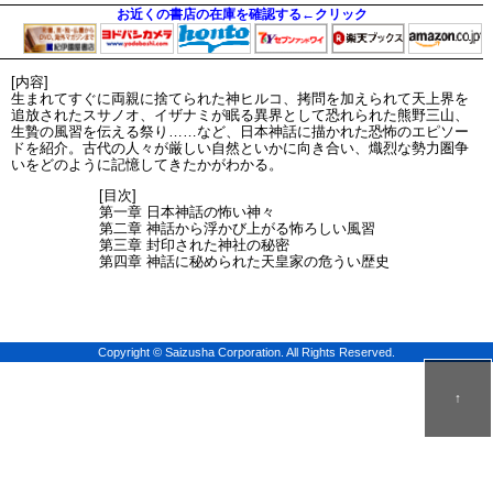
お近くの書店の在庫を確認する←クリック
[内容]
生まれてすぐに両親に捨てられた神ヒルコ、拷問を加えられて天上界を
追放されたスサノオ、イザナミが眠る異界として恐れられた熊野三山、
生贄の風習を伝える祭り……など、日本神話に描かれた恐怖のエピソー
ドを紹介。古代の人々が厳しい自然といかに向き合い、熾烈な勢力圏争
いをどのように記憶してきたかがわかる。
[目次]
第一章 日本神話の怖い神々
第二章 神話から浮かび上がる怖ろしい風習
第三章 封印された神社の秘密
第四章 神話に秘められた天皇家の危うい歴史
Copyright © Saizusha Corporation. All Rights Reserved.
↑