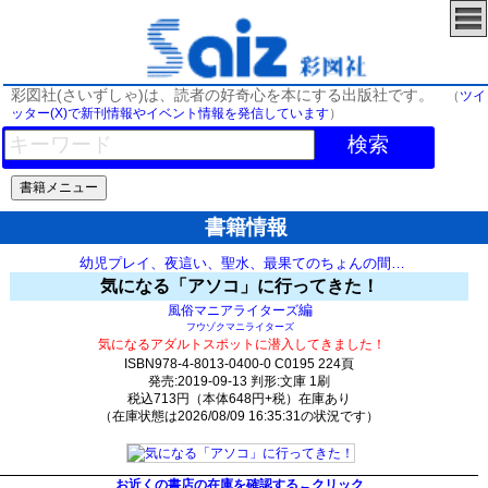
彩図社(さいずしゃ)は、読者の好奇心を本にする出版社です。
（
ツイ
ッター(X)で新刊情報やイベント情報を発信しています
）
検索
書籍情報
幼児プレイ、夜這い、聖水、最果てのちょんの間…
気になる「アソコ」に行ってきた！
編
風俗マニアライターズ
フウゾクマニライターズ
気になるアダルトスポットに潜入してきました！
ISBN978-4-8013-0400-0 C0195 224頁
発売:2019-09-13 判形:文庫 1刷
税込713円（本体648円+税）在庫あり
（在庫状態は2026/08/09 16:35:31の状況です）
1425(y113)t0:k0:s1312;j1312;(c409;o2509)
お近くの書店の在庫を確認する←クリック