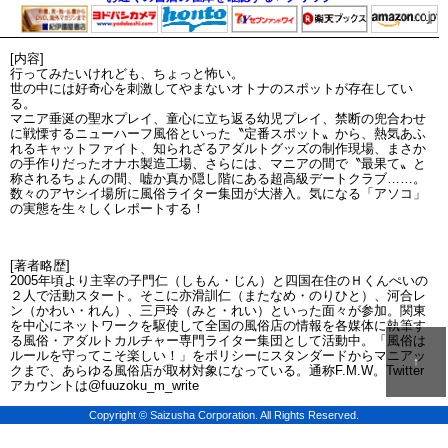
[内容]
行ってみたいけれども、ちょっと怖い。
世の中には好奇心を刺激してやまないオトナのスポットが存在してい
る。
マニア垂涎の聖水プレイ、童心に立ち返る幼児プレイ、禁断の兜合わせ
に戦慄するニューハーフ風俗といった〝定番スポット〟から、熱気あふ
れるキャットファイト、知られざるアダルトグッズの制作現場、まさか
の手作りだったオナホ製造工場、さらには、マニアの間で〝最果て〟と
称されるちょんの間、嘘か真か隠し階にある超高級デートクラブ……。
数々のアヤシイ場所に風俗ライター集団が大潜入。気になる「アソコ」
の実態を生々しくレポートする！
[著者略歴]
2005年頃より主宰の子門仁（しもん・じん）と四国在住のＨくんぺいの
２人で活動スタート。そこに亦滑訓仁（またなめ・のりひと）、河合レ
ン（かわい・れん）、三戸玲（みと・れい）といった面々が参加。関東
を中心にネットワークを駆使して全国の風俗店の情報を各媒体に執筆す
る風俗・アダルトカルチャー専門ライター集団として活動中。「風俗は
ルールを守ってこそ楽しい！」をポリシーにスタンダードからマニアッ
↑
クまで、あらゆる風俗店が取材対象になっている。通称F.M.W。Twitter
アカウントは@fuuzoku_m_write
Copyright © Saizusha Corporation. All Rights Reserved.