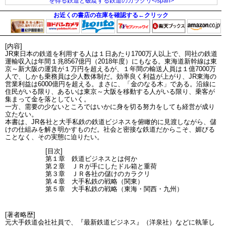
お近くの書店の在庫を確認する←クリック
[内容]
JR東日本の鉄道を利用する人は１日あたり1700万人以上で、同社の鉄道
運輸収入は年間１兆8567億円（2018年度）にもなる。東海道新幹線は東
京～新大阪の運賃が１万円を超えるが、１年間の輸送人員は１億7000万
人で、しかも乗務員は少人数体制だ。効率良く利益が上がり、JR東海の
営業利益は6000億円を超える。まさに、「金のなる木」である。沿線に
住民がいる限り、あるいは東京～大阪を移動する人がいる限り、乗客が
集まって金を落としていく。
一方、需要の少ないところではいかに身を切る努力をしても経営が成り
立たない。
本書は、JR各社と大手私鉄の鉄道ビジネスを俯瞰的に見渡しながら、儲
けの仕組みを解き明かすものだ。社会と密接な鉄道だからこそ、媚びる
ことなく、その実態に迫りたい。
[目次]
第１章 鉄道ビジネスとは何か
第２章 ＪＲが手にしたドル箱と重荷
第３章 ＪＲ各社の儲けのカラクリ
第４章 大手私鉄の戦略（関東）
第５章 大手私鉄の戦略（東海・関西・九州）
[著者略歴]
元大手鉄道会社社員で、『最新鉄道ビジネス』（洋泉社）などに執筆し