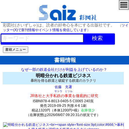
彩図社(さいずしゃ)は、読者の好奇心を本にする出版社です。
（
ツイ
ッター(X)で新刊情報やイベント情報を発信しています
）
検索
書籍情報
なぜ一部の鉄道会社だけが利益を上げているのか？
明暗分かれる鉄道ビジネス
暴利を得る鉄道と破綻する鉄道のカラクリ
著
佐藤 充
サトウ ミツル
JR各社と大手私鉄の事業を徹底的に研究
ISBN978-4-8013-0405-5 C0065 240頁
発売:2019-09-25 判形:4-6 1刷
税込1320円（本体1200円+税）
在庫僅少
（在庫状態は2026/08/07 09:20:31の状況です）
407(y18)t0:k30:s358;j389;(c582;o581)