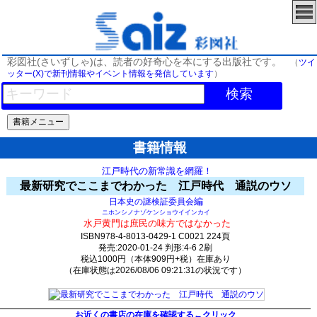
彩図社(さいずしゃ)は、読者の好奇心を本にする出版社です。
（
ツイ
ッター(X)で新刊情報やイベント情報を発信しています
）
検索
書籍情報
江戸時代の新常識を網羅！
最新研究でここまでわかった 江戸時代 通説のウソ
編
日本史の謎検証委員会
ニホンシノナゾケンショウイインカイ
水戸黄門は庶民の味方ではなかった
ISBN978-4-8013-0429-1 C0021 224頁
発売:2020-01-24 判形:4-6 2刷
税込1000円（本体909円+税）在庫あり
（在庫状態は2026/08/06 09:21:31の状況です）
182(y86)t0:k0:s96;j96;(c1130)
お近くの書店の在庫を確認する←クリック