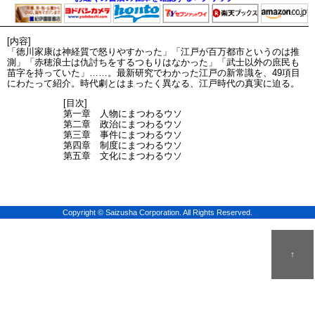
[内容]
「徳川家康は神経質で怒りやすかった」「江戸が百万都市というのは推
測」「赤穂浪士は仇討ちをするつもりはなかった」「武士以外の庶民も
苗字を持っていた」……。最新研究でわかった江戸の新常識を、49項目
にわたって紹介。時代劇とはまったく異なる、江戸時代の真実に迫る。
[目次]
第一章 人物にまつわるウソ
第二章 政治にまつわるウソ
第三章 事件にまつわるウソ
第四章 制度にまつわるウソ
第五章 文化にまつわるウソ
Copyright © Saizusha Corporation. All Rights Reserved.
↑