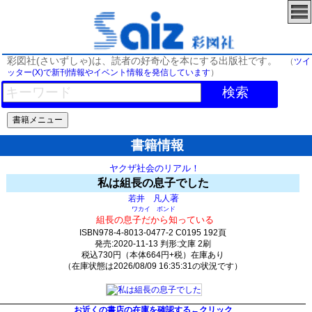
彩図社(さいずしゃ)は、読者の好奇心を本にする出版社です。
（
ツイ
ッター(X)で新刊情報やイベント情報を発信しています
）
検索
書籍情報
ヤクザ社会のリアル！
私は組長の息子でした
著
若井 凡人
ワカイ ボンド
組長の息子だから知っている
ISBN978-4-8013-0477-2 C0195 192頁
発売:2020-11-13 判形:文庫 2刷
税込730円（本体664円+税）在庫あり
（在庫状態は2026/08/09 16:35:31の状況です）
2489(y391)t0:k0:s2088;j2098;(c419;o1035)
お近くの書店の在庫を確認する←クリック