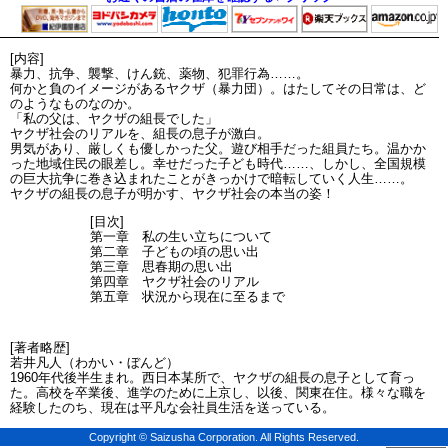
[内容]
暴力、抗争、襲撃、けん銃、薬物、犯罪行為……。
何かと負のイメージがあるヤクザ（暴力団）。はたしてその日常は、ど
のようなものなのか。
「私の父は、ヤクザの組長でした」
ヤクザ社会のリアルを、組長の息子が激白。
男気があり、厳しくも優しかった父。遊び相手だった組員たち。温かか
った地域住民の眼差し。幸せだった子ども時代……、しかし、全国規模
の巨大抗争に巻き込まれたことがきっかけで暗転していく人生……。
ヤクザの組長の息子が明かす、ヤクザ社会の本当の姿！
[目次]
第一章 私の生い立ちについて
第二章 子どもの頃の思い出
第三章 思春期の思い出
第四章 ヤクザ社会のリアル
第五章 状況から現在に至るまで
[著者略歴]
若井凡人（わかい・ぼんど）
1960年代後半生まれ。西日本某所で、ヤクザの組長の息子として育っ
た。高校を卒業後、進学のために上京し、以後、関東在住。様々な職を
経験したのち、現在は平凡な会社員生活を送っている。
Copyright © Saizusha Corporation. All Rights Reserved.