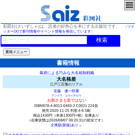
彩図社(さいずしゃ)は、読者の好奇心を本にする出版社です。
（
ツイ
ッター(X)で新刊情報やイベント情報を発信しています
）
検索
書籍情報
幕府による巧みな大名統制戦略
大名格差
江戸三百藩のリアル
著
安藤 優一郎
アンドウ ユウイチロウ
お殿さまも楽ではない
ISBN978-4-8013-0493-2 C0021 224頁
発売:2020-11-25 判形:4-6 3刷
税込1430円（本体1300円+税）在庫あり
（在庫状態は2026/08/07 09:20:31の状況です）
文庫版(新版)あり→
544(y23)t0:k0:s521;j521;(c941;o1193)