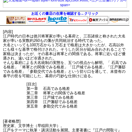
お近くの書店の在庫を確認する←クリック
[内容]
江戸時代の日本は徳川将軍家が率いる幕府と、三百諸侯と称された大名
家が率いる実数約260もの藩が共同統治する時代であった。
大名といっても100万石から１万石まで格差は大きかったが、石高以外
にも様々な基準で格付けされた。そうした区分が組み合わされることで
家格は決まったが、その基本は将軍との関係である。将軍に近いほど優
遇され、遠いほど冷遇された。
そんな幕府による大名統制の実態を、五つの視点から解明。「 石高でみ
る格差」「将軍との関係でみる格差」「江戸城でみる格差」「江戸藩邸
でみる格差」「参勤交代でみる格差」という切り口を通して、未曾有の
泰平の世を可能にした、幕府の巧妙な仕掛けに迫る。
[目次]
第一章 石高でみる格差
第二章 将軍との関係でみる格差
第三章 江戸城でみる格差
第四章 江戸藩邸でみる格差
第五章 参勤交代でみる格差
[著者略歴]
歴史家、文学博士（早稲田大学）。
江戸をテーマに執筆・講演活動を展開。主要著書に『江戸の間取り』