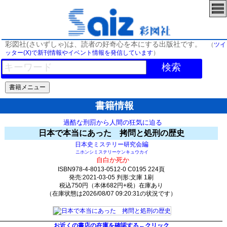
彩図社(さいずしゃ)は、読者の好奇心を本にする出版社です。
（
ツイ
ッター(X)で新刊情報やイベント情報を発信しています
）
検索
書籍情報
過酷な刑罰から人間の狂気に迫る
日本で本当にあった 拷問と処刑の歴史
編
日本史ミステリー研究会
ニホンシミステリーケンキュウカイ
自白か死か
ISBN978-4-8013-0512-0 C0195 224頁
発売:2021-03-05 判形:文庫 1刷
税込750円（本体682円+税）在庫あり
（在庫状態は2026/08/07 09:20:31の状況です）
2738(y222)t0:k0:s2515;j2516;(c1679;o3589)
お近くの書店の在庫を確認する←クリック