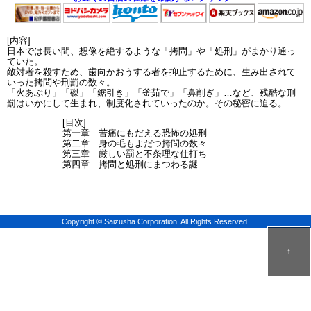
[内容]
日本では長い間、想像を絶するような「拷問」や「処刑」がまかり通っ
ていた。
敵対者を殺すため、歯向かおうする者を抑止するために、生み出されて
いった拷問や刑罰の数々。
「火あぶり」「磔」「鋸引き」「釜茹で」「鼻削ぎ」…など、残酷な刑
罰はいかにして生まれ、制度化されていったのか。その秘密に迫る。
[目次]
第一章 苦痛にもだえる恐怖の処刑
第二章 身の毛もよだつ拷問の数々
第三章 厳しい罰と不条理な仕打ち
第四章 拷問と処刑にまつわる謎
Copyright © Saizusha Corporation. All Rights Reserved.
↑