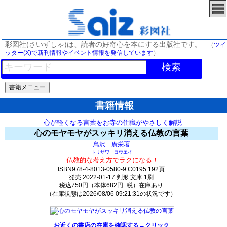
彩図社(さいずしゃ)は、読者の好奇心を本にする出版社です。
（
ツイ
ッター(X)で新刊情報やイベント情報を発信しています
）
検索
書籍情報
心が軽くなる言葉をお寺の住職がやさしく解説
心のモヤモヤがスッキリ消える仏教の言葉
著
鳥沢 廣栄
トリザワ コウエイ
仏教的な考え方でラクになる！
ISBN978-4-8013-0580-9 C0195 192頁
発売:2022-01-17 判形:文庫 1刷
税込750円（本体682円+税）在庫あり
（在庫状態は2026/08/06 09:21:31の状況です）
2000(y243)t0:k0:s1755;j1757;(c3220;o3770)
お近くの書店の在庫を確認する←クリック