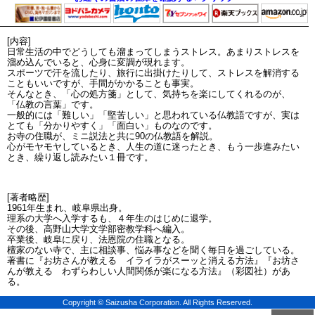
[内容]
日常生活の中でどうしても溜まってしまうストレス。あまりストレスを
溜め込んでいると、心身に変調が現れます。
スポーツで汗を流したり、旅行に出掛けたりして、ストレスを解消する
こともいいですが、手間がかかることも事実。
そんなとき、「心の処方箋」として、気持ちを楽にしてくれるのが、
「仏教の言葉」です。
一般的には「難しい」「堅苦しい」と思われている仏教語ですが、実は
とても「分かりやすく」「面白い」ものなのです。
お寺の住職が、ミニ説法と共に90の仏教語を解説。
心がモヤモヤしているとき、人生の道に迷ったとき、もう一歩進みたい
とき、繰り返し読みたい１冊です。
[著者略歴]
1961年生まれ、岐阜県出身。
理系の大学へ入学するも、４年生のはじめに退学。
その後、高野山大学文学部密教学科へ編入。
卒業後、岐阜に戻り、法恩院の住職となる。
檀家のない寺で、主に相談事、悩み事などを聞く毎日を過ごしている。
著書に『お坊さんが教える イライラがスーッと消える方法』『お坊さ
んが教える わずらわしい人間関係が楽になる方法』（彩図社）があ
る。
Copyright © Saizusha Corporation. All Rights Reserved.