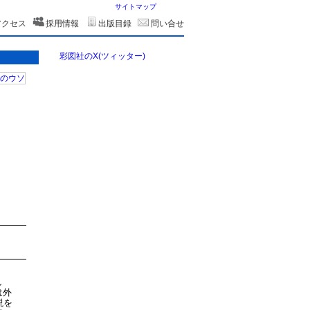
サイトマップ
アクセス
採用情報
出版目録
問い合せ
彩図社のX(ツィッター)
し
は外
説を