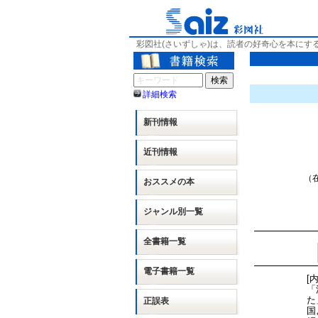
彩図社(さいずしゃ)は、読者の好奇心を本にす
詳細検索
新刊情報
近刊情報
（在
おススメの本
ジャンル別
一覧
全書籍一覧
電子書籍一覧
[
「
た
正誤表
国