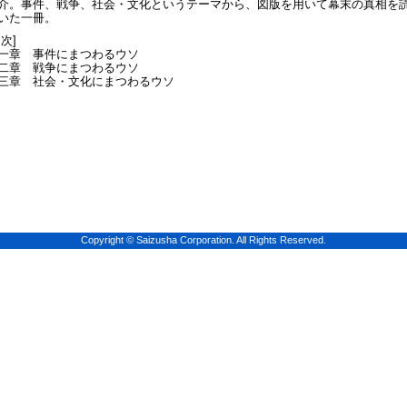
介。事件、戦争、社会・文化というテーマから、図版を用いて幕末の真相を
いた一冊。
目次]
一章 事件にまつわるウソ
二章 戦争にまつわるウソ
三章 社会・文化にまつわるウソ
Copyright © Saizusha Corporation. All Rights Reserved.