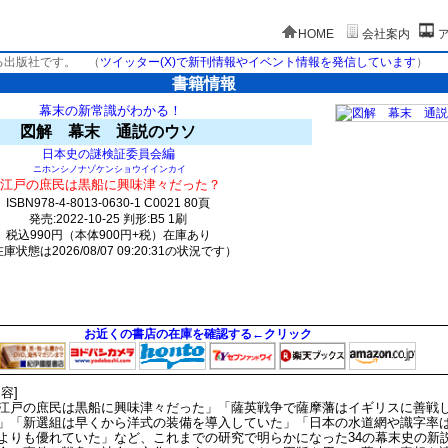
HOME
会社案内
る出版社です。
（
ツイッター(X)で新刊情報やイベント情報を発信しています
）
書籍情報
幕末の新常識がわかる！
図解 幕末 通説のウソ
編
日本史の謎検証委員会
ニホンシノナゾケンショウイインカイ
江戸の庶民は黒船に興味津々だった？
ISBN978-4-8013-0630-1 C0021 80頁
発売:2022-10-25 判形:B5 1刷
税込990円（本体900円+税）在庫あり
庫状態は2026/08/07 09:20:31の状況です）
1777(y141)t0:k0:s1628;j1636;(c492)
お近くの書店の在庫を確認する←クリック
内容]
江戸の庶民は黒船に興味津々だった」「薩英戦争で薩摩藩はイギリスに善戦
」「新選組は早くから洋式の装備を導入していた」「日本の水道網や識字率
よりも優れていた」など、これまでの研究で明らかになった34の幕末史の新