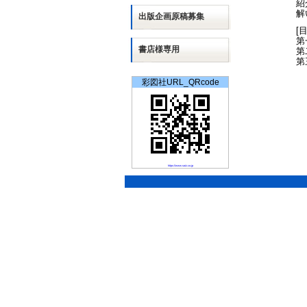
紹
解
出版
企画
原稿募集
[
第
書店様専用
第
第
彩図社URL_QRcode
https://www.saiz.co.jp