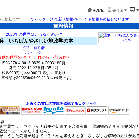
HOME
会社案内
る出版社です。
（
ツイッター(X)で新刊情報やイベント情報を発信しています
）
書籍情報
2023年の世界はどうなるのか？
解 いちばんやさしい地政学の本
著
沢辺 有司
サワベ ユウジ
激動の世界の“今”と“これから”を読み解く
ISBN978-4-8013-0639-4 C0031 80頁
発売:2022-12-23 判形:B5 1刷
税込990円（本体900円+税）在庫あり
庫状態は2026/08/06 09:21:31の状況です）
918(y348)t0:k0:s569;j570;(c0)
お近くの書店の在庫を確認する←クリック
内容]
ま世界では、ウクライナ戦争や切迫する台湾有事、北朝鮮のミサイル発射な
騒なニュースがたえません。
ぜこうした問題が起きているのかを考えるとき、さまざまな解釈の方法があ