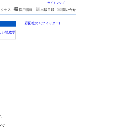
サイトマップ
アクセス
採用情報
出版目録
問い合せ
彩図社のX(ツィッター)
ど、
るで