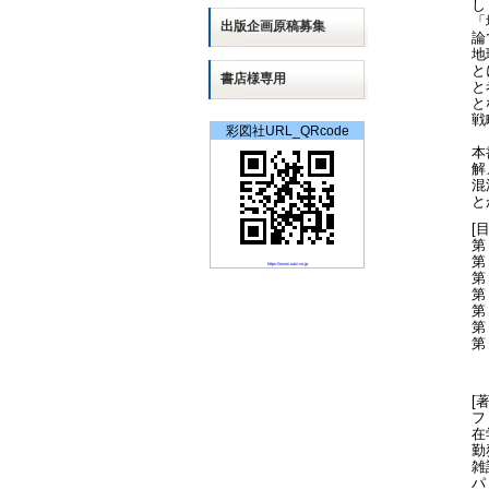
し
「
出版
企画
原稿募集
論
地
と
書店様専用
と
と
戦
彩図社URL_QRcode
本
解
混
と
[
第
第
https://www.saiz.co.jp
第
第
第
第
第
[
フ
在
勤
雑
パ