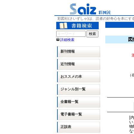
彩図社(さいずしゃ)は、読者の好奇心を本にす
図
詳細検索
新刊情報
近刊情報
（在
おススメの本
ジャンル別
一覧
全書籍一覧
電子書籍一覧
[
い
物
正誤表
な