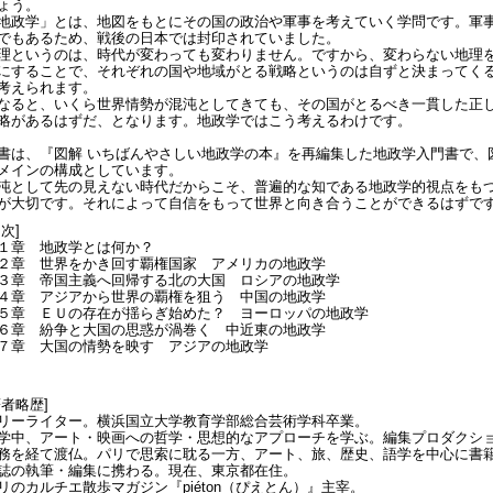
ょう。
地政学」とは、地図をもとにその国の政治や軍事を考えていく学問です。軍
でもあるため、戦後の日本では封印されていました。
理というのは、時代が変わっても変わりません。ですから、変わらない地理
にすることで、それぞれの国や地域がとる戦略というのは自ずと決まってく
考えられます。
なると、いくら世界情勢が混沌としてきても、その国がとるべき一貫した正
略があるはずだ、となります。地政学ではこう考えるわけです。
書は、『図解 いちばんやさしい地政学の本』を再編集した地政学入門書で、
メインの構成としています。
沌として先の見えない時代だからこそ、普遍的な知である地政学的視点をも
が大切です。それによって自信をもって世界と向き合うことができるはずで
目次]
１章 地政学とは何か？
２章 世界をかき回す覇権国家 アメリカの地政学
３章 帝国主義へ回帰する北の大国 ロシアの地政学
４章 アジアから世界の覇権を狙う 中国の地政学
５章 ＥＵの存在が揺らぎ始めた？ ヨーロッパの地政学
６章 紛争と大国の思惑が渦巻く 中近東の地政学
７章 大国の情勢を映す アジアの地政学
著者略歴]
リーライター。横浜国立大学教育学部総合芸術学科卒業。
学中、アート・映画への哲学・思想的なアプローチを学ぶ。編集プロダクシ
務を経て渡仏。パリで思索に耽る一方、アート、旅、歴史、語学を中心に書
誌の執筆・編集に携わる。現在、東京都在住。
リのカルチエ散歩マガジン『piéton（ぴえとん）』主宰。