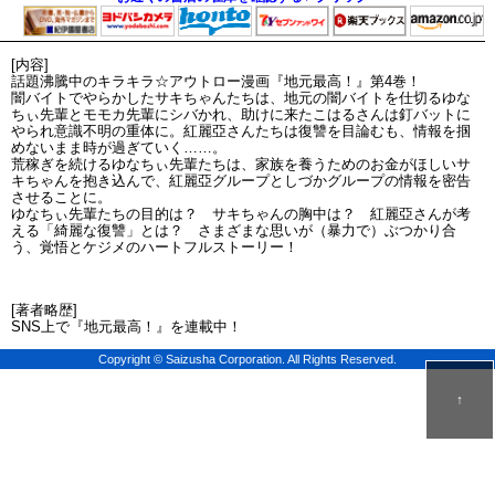
[内容]
話題沸騰中のキラキラ☆アウトロー漫画『地元最高！』第4巻！
闇バイトでやらかしたサキちゃんたちは、地元の闇バイトを仕切るゆな
ちぃ先輩とモモカ先輩にシバかれ、助けに来たこはるさんは釘バットに
やられ意識不明の重体に。紅麗亞さんたちは復讐を目論むも、情報を掴
めないまま時が過ぎていく……。
荒稼ぎを続けるゆなちぃ先輩たちは、家族を養うためのお金がほしいサ
キちゃんを抱き込んで、紅麗亞グループとしづかグループの情報を密告
させることに。
ゆなちぃ先輩たちの目的は？ サキちゃんの胸中は？ 紅麗亞さんが考
える「綺麗な復讐」とは？ さまざまな思いが（暴力で）ぶつかり合
う、覚悟とケジメのハートフルストーリー！
[著者略歴]
SNS上で『地元最高！』を連載中！
Copyright © Saizusha Corporation. All Rights Reserved.
↑