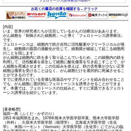
お近くの書店の在庫を確認する←クリック
[内容]
いま、世界の研究者たちが注目しているがんの治療法がああります。
がん細胞を「制御された細胞死」へと導く「フェロトーシス誘導療法」
です。
フェロトーシスは、細胞内で鉄介在性に活性酸素やフリーラジカルが発
生し、細胞膜の脂質の過酸化が生じて、細胞膜が破綻して起こる細胞死
のことを指します。
がん細胞は細胞内に鉄を多く取り込こんでいるため、この細胞内の鉄を
利用して、活性酸素を産生して細胞に酸化傷害を引き起こすことで、が
ん細胞を死滅させます。この仕組みを使えば、鉄の含有量が少ない正常
細胞は傷害を受けることはなく、がん細胞だけを選択的に死滅させるこ
とができるのです。
すでに使用されている安価な医薬品やサプリメントを組み合わせること
でも、がん細胞に選択的にフェロトーシスを誘導させることができま
す。本書では、フェロトーシスの仕組みと、すぐに実践できるフェロト
ーシス誘導法を紹介しています。
[著者略歴]
福田一典（ふくだ・かずのり）
1953 年福岡県生まれ。1978年熊本大学医学部卒業。熊本大学医学部
（外科）、久留米大学医学部（病理学）、北海道大学医学部（生化
学）、米国バーモント（Vermont）大学医学部（生化学）にてがんの臨