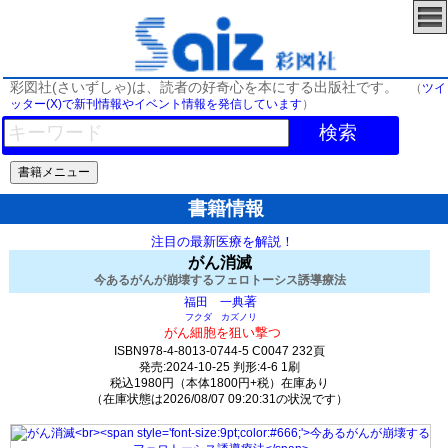
彩図社(さいずしゃ)は、読者の好奇心を本にする出版社です。
（
ツイ
ッター(X)で新刊情報やイベント情報を発信しています
）
検索
書籍情報
注目の最新医療を解説！
がん消滅
今あるがんが崩壊するフェロトーシス誘導療法
著
福田 一典
フクダ カズノリ
がん細胞を狙い撃つ
ISBN978-4-8013-0744-5 C0047 232頁
発売:2024-10-25 判形:4-6 1刷
税込1980円（本体1800円+税）在庫あり
（在庫状態は2026/08/07 09:20:31の状況です）
2057(y885)t0:k0:s1171;j1172;(c1500;o3000)