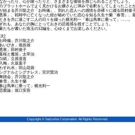
なかったり、心が躍ったりと、さまざまな後味を感じられることでしょう。
のプラットホームでよく見かけるお嬢さんに弾みで会釈をしてしまったこと
が始まる芥川龍之介「お時儀」、別れた恋人への感情を赤裸々に綴る田村俊
悪寒」、戦時中に亡くなった姪が秘めていた恋心を知る久生十蘭「春雪」、
ときを共に過ごす二人の日々を綴った横光利一「春は馬車に乗って」……。
ずれも、あなたの胸にとっておきの読後感を残すことでしょう。
豪たちが書いた珠玉の12編を、心ゆくまでお楽しみください。
目次]
お時儀」芥川龍之介
あいびき」堀辰雄
悪寒」田村俊子
葉桜と魔笛」太宰治
白紙」立原道造
入梅」久坂葉子
わすれ水」田山花袋
シグナルとシグナレス」宮沢賢治
舞踏会」芥川龍之介
春雪」久生十蘭
春は馬車に乗って」横光利一
恋愛論」坂口安吾
Copyright © Saizusha Corporation. All Rights Reserved.