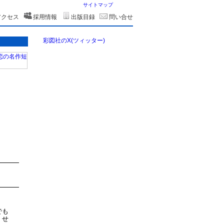
サイトマップ
アクセス
採用情報
出版目録
問い合せ
彩図社のX(ツィッター)
でも
、せ