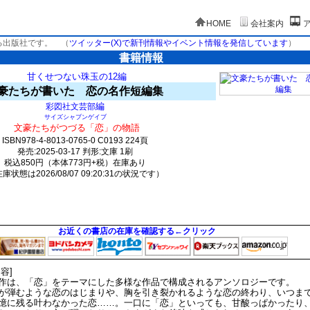
HOME
会社案内
る出版社です。
（
ツイッター(X)で新刊情報やイベント情報を発信しています
）
書籍情報
甘くせつない珠玉の12編
豪たちが書いた 恋の名作短編集
編
彩図社文芸部
サイズシャブンゲイブ
文豪たちがつづる「恋」の物語
ISBN978-4-8013-0765-0 C0193 224頁
発売:2025-03-17 判形:文庫 1刷
税込850円（本体773円+税）在庫あり
庫状態は2026/08/07 09:20:31の状況です）
1891(y339)t0:k0:s1544;j1552;(c876;o966)
お近くの書店の在庫を確認する←クリック
内容]
作は、「恋」をテーマにした多様な作品で構成されるアンソロジーです。
が弾むような恋のはじまりや、胸を引き裂かれるような恋の終わり、いつま
憶に残る叶わなかった恋……。一口に「恋」といっても、甘酸っぱかったり