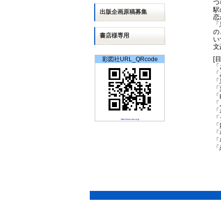
つ
駅
出版
企画
原稿募集
恋
「
の
書店様専用
い
文
[
彩図社URL_QRcode
「
「
「
「
「
「
「
「
https://www.saiz.co.jp
「
「
「
「