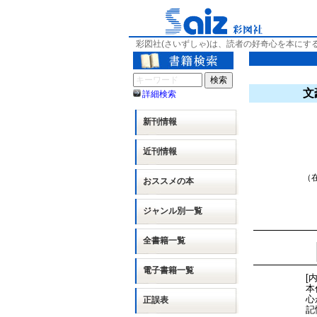
彩図社(さいずしゃ)は、読者の好奇心を本にす
文
詳細検索
新刊情報
近刊情報
（在
おススメの本
ジャンル別
一覧
全書籍一覧
電子書籍一覧
[
本
心
正誤表
記