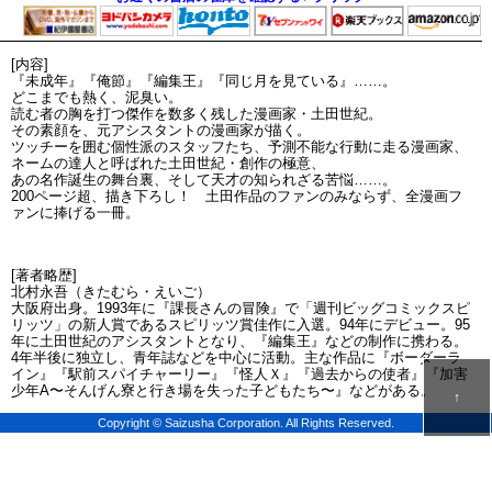
[内容]
『未成年』『俺節』『編集王』『同じ月を見ている』……。
どこまでも熱く、泥臭い。
読む者の胸を打つ傑作を数多く残した漫画家・土田世紀。
その素顔を、元アシスタントの漫画家が描く。
ツッチーを囲む個性派のスタッフたち、予測不能な行動に走る漫画家、
ネームの達人と呼ばれた土田世紀・創作の極意、
あの名作誕生の舞台裏、そして天才の知られざる苦悩……。
200ページ超、描き下ろし！ 土田作品のファンのみならず、全漫画フ
ァンに捧げる一冊。
[著者略歴]
北村永吾（きたむら・えいご）
大阪府出身。1993年に『課長さんの冒険』で「週刊ビッグコミックスピ
リッツ」の新人賞であるスピリッツ賞佳作に入選。94年にデビュー。95
年に土田世紀のアシスタントとなり、『編集王』などの制作に携わる。
4年半後に独立し、青年誌などを中心に活動。主な作品に『ボーダーラ
イン』『駅前スパイチャーリー』『怪人Ｘ』『過去からの使者』『加害
少年A〜そんげん寮と行き場を失った子どもたち〜』などがある。
↑
Copyright © Saizusha Corporation. All Rights Reserved.