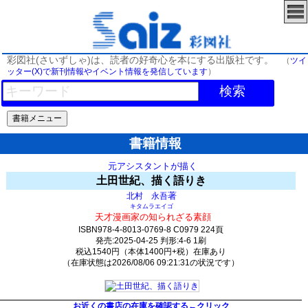
彩図社(さいずしゃ)は、読者の好奇心を本にする出版社です。
（
ツイ
ッター(X)で新刊情報やイベント情報を発信しています
）
検索
書籍情報
元アシスタントが描く
土田世紀、描く語りき
著
北村 永吾
キタムラエイゴ
天才漫画家の知られざる素顔
ISBN978-4-8013-0769-8 C0979 224頁
発売:2025-04-25 判形:4-6 1刷
税込1540円（本体1400円+税）在庫あり
（在庫状態は2026/08/06 09:21:31の状況です）
1789(y278)t0:k0:s1502;j1511;(c1550;o3950)
お近くの書店の在庫を確認する←クリック