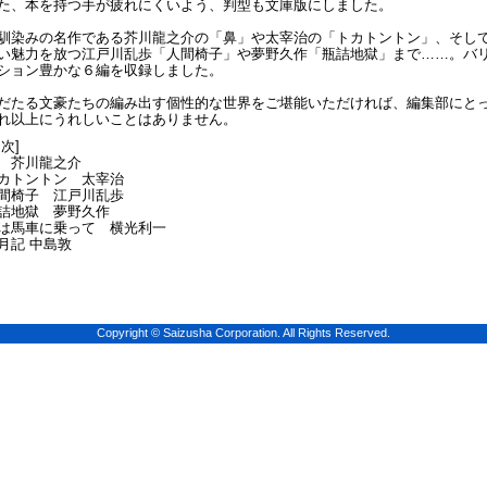
た、本を持つ手が疲れにくいよう、判型も文庫版にしました。
馴染みの名作である芥川龍之介の「鼻」や太宰治の「トカトントン」、そし
い魅力を放つ江戸川乱歩「人間椅子」や夢野久作「瓶詰地獄」まで……。バ
ション豊かな６編を収録しました。
だたる文豪たちの編み出す個性的な世界をご堪能いただければ、編集部にと
れ以上にうれしいことはありません。
目次]
 芥川龍之介
カトントン 太宰治
間椅子 江戸川乱歩
詰地獄 夢野久作
は馬車に乗って 横光利一
月記 中島敦
Copyright © Saizusha Corporation. All Rights Reserved.