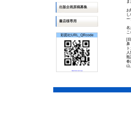
ま
出版
企画
原稿募集
お
し
ー
書店様専用
名
こ
彩図社URL_QRcode
[
鼻
ト
人
瓶
春
山
https://www.saiz.co.jp