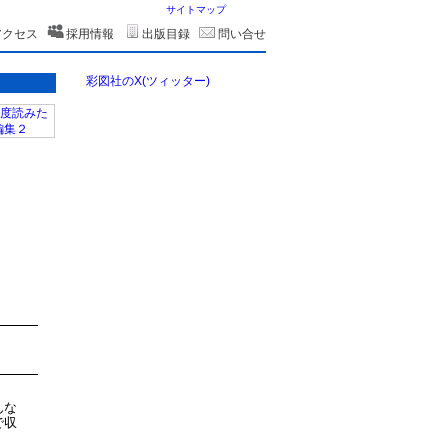
サイトマップ
アクセス
採用情報
出版目録
問い合せ
彩図社のX(ツィッター)
んな
で収