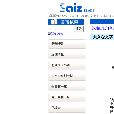
彩図社(さいずしゃ)は、読者の好奇心を本にす
芥川龍之介[鼻
詳細検索
大きな文字
新刊情報
近刊情報
おススメの本
（在
ジャンル別
一覧
全書籍一覧
電子書籍一覧
[
小
思
正誤表
録