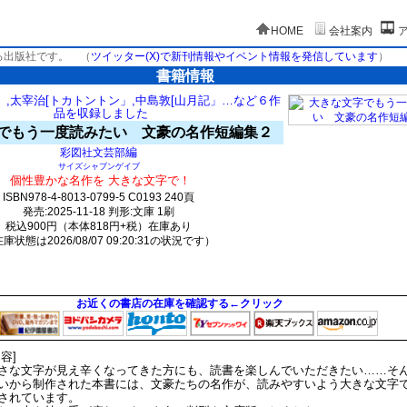
HOME
会社案内
る出版社です。
（
ツイッター(X)で新刊情報やイベント情報を発信しています
）
書籍情報
」,太宰治[トカトントン」,中島敦[山月記」…など６作
品を収録しました
でもう一度読みたい 文豪の名作短編集２
編
彩図社文芸部
サイズシャブンゲイブ
個性豊かな名作を 大きな文字で！
ISBN978-4-8013-0799-5 C0193 240頁
発売:2025-11-18 判形:文庫 1刷
税込900円（本体818円+税）在庫あり
庫状態は2026/08/07 09:20:31の状況です）
2576(y1217)t0:k0:s1330;j1359;(c2070;o2070)
お近くの書店の在庫を確認する←クリック
内容]
さな文字が見え辛くなってきた方にも、読書を楽しんでいただきたい……そ
いから制作された本書には、文豪たちの名作が、読みやすいよう大きな文字
されています。