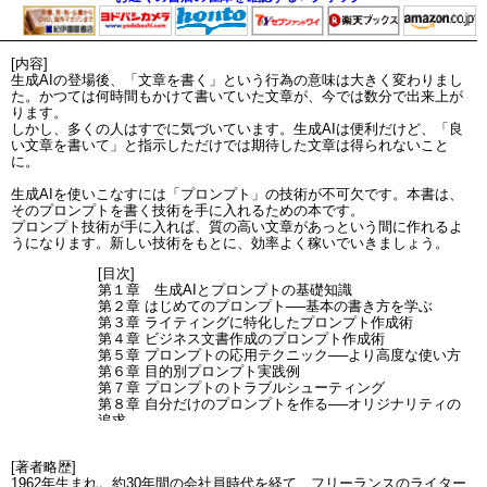
[内容]
生成AIの登場後、「文章を書く」という行為の意味は大きく変わりまし
た。かつては何時間もかけて書いていた文章が、今では数分で出来上が
ります。
しかし、多くの人はすでに気づいています。生成AIは便利だけど、「良
い文章を書いて」と指示しただけでは期待した文章は得られないこと
に。
生成AIを使いこなすには「プロンプト」の技術が不可欠です。本書は、
そのプロンプトを書く技術を手に入れるための本です。
プロンプト技術が手に入れば、質の高い文章があっという間に作れるよ
うになります。新しい技術をもとに、効率よく稼いでいきましょう。
[目次]
第１章 生成AIとプロンプトの基礎知識
第２章 はじめてのプロンプト──基本の書き方を学ぶ
第３章 ライティングに特化したプロンプト作成術
第４章 ビジネス文書作成のプロンプト作成術
第５章 プロンプトの応用テクニック──より高度な使い方
第６章 目的別プロンプト実践例
第７章 プロンプトのトラブルシューティング
第８章 自分だけのプロンプトを作る──オリジナリティの
追求
[著者略歴]
1962年生まれ。約30年間の会社員時代を経て、フリーランスのライター