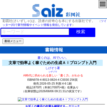
彩図社(さいずしゃ)は、読者の好奇心を本にする出版社です。
（
ツイ
ッター(X)で新刊情報やイベント情報を発信しています
）
検索
書籍情報
書くのは、AIでいい。
文章で効率よく稼ぐための生成ＡＩプロンプト入門
著
しげぞう
シゲゾウ
AI時代に求められる新しい「書く力」がわかる
ISBN978-4-8013-0824-4 C0030 256頁
発売:2026-05-25 判形:4-6 1刷
税込1870円（本体1700円+税）在庫あり
（在庫状態は2026/08/06 09:21:31の状況です）
785(y622)t0:k0:s125;j163;(c1392;o5142)
お近くの書店の在庫を確認する←クリック