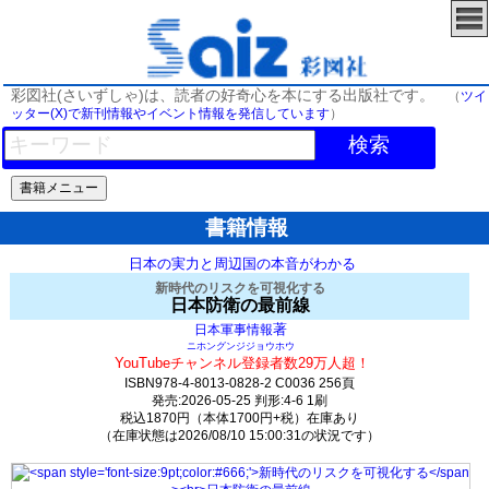
彩図社(さいずしゃ)は、読者の好奇心を本にする出版社です。
（
ツイ
ッター(X)で新刊情報やイベント情報を発信しています
）
検索
書籍情報
日本の実力と周辺国の本音がわかる
新時代のリスクを可視化する
日本防衛の最前線
著
日本軍事情報
ニホングンジジョウホウ
YouTubeチャンネル登録者数29万人超！
ISBN978-4-8013-0828-2 C0036 256頁
発売:2026-05-25 判形:4-6 1刷
税込1870円（本体1700円+税）在庫あり
（在庫状態は2026/08/10 15:00:31の状況です）
963(y542)t0:k0:s421;j421;(c3485;o3485)