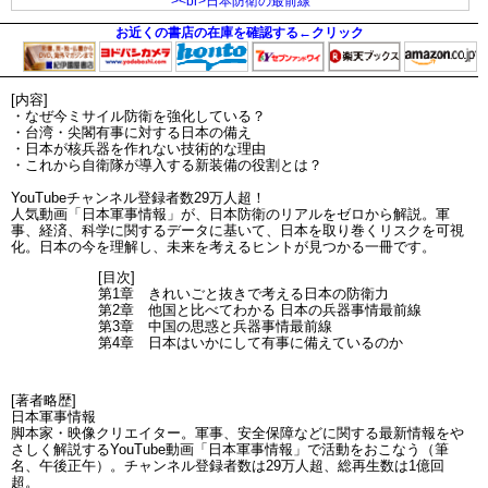
お近くの書店の在庫を確認する←クリック
[内容]
・なぜ今ミサイル防衛を強化している？
・台湾・尖閣有事に対する日本の備え
・日本が核兵器を作れない技術的な理由
・これから自衛隊が導入する新装備の役割とは？
YouTubeチャンネル登録者数29万人超！
人気動画「日本軍事情報」が、日本防衛のリアルをゼロから解説。軍
事、経済、科学に関するデータに基いて、日本を取り巻くリスクを可視
化。日本の今を理解し、未来を考えるヒントが見つかる一冊です。
[目次]
第1章 きれいごと抜きで考える日本の防衛力
第2章 他国と比べてわかる 日本の兵器事情最前線
第3章 中国の思惑と兵器事情最前線
第4章 日本はいかにして有事に備えているのか
[著者略歴]
日本軍事情報
脚本家・映像クリエイター。軍事、安全保障などに関する最新情報をや
さしく解説するYouTube動画「日本軍事情報」で活動をおこなう（筆
名、午後正午）。チャンネル登録者数は29万人超、総再生数は1億回
超。