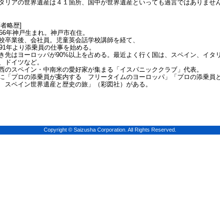
タリアの世界遺産は４１箇所、国中が世界遺産といっても過言ではありませ
著者略歴]
966年神戸生まれ。神戸市在住。
校卒業後、会社員。児童英会話学校講師を経て、
991年より添乗員の仕事を始める。
き先はヨーロッパが90%以上を占める。最近よく行く国は、スペイン、イタ
、ドイツなど。
西のスペイン・中南米の愛好家が集まる「イスパニッククラブ」代表。
に「プロの添乗員が案内する フリータイムのヨーロッパ」「プロの添乗員
 スペイン世界遺産と歴史の旅」（彩図社）がある。
Copyright © Saizusha Corporation. All Rights Reserved.