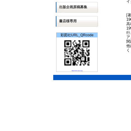
イ
出版
企画
原稿募集
[
1
書店様専用
高
1
行
彩図社URL_QRcode
ア
関
他
く
https://www.saiz.co.jp