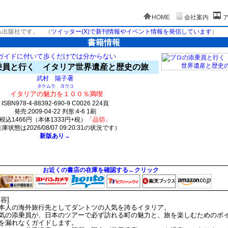
HOME
会社案内
る出版社です。
（
ツイッター(X)で新刊情報やイベント情報を発信しています
）
書籍情報
ガイドに付いて歩くだけでは分からない
乗員と行く イタリア世界遺産と歴史の旅
著
武村 陽子
タケムラ ヨウコ
イタリアの魅力を１００％満喫
ISBN978-4-88392-690-9 C0026 224頁
発売:2009-04-22 判形:4-6 1刷
税込1466円（本体1333円+税）
「品切」
庫状態は2026/08/07 09:20:31の状況です）
新版あり→
0(y0)t0:k0:s0;j0;(c0)
お近くの書店の在庫を確認する←クリック
内容]
本人の海外旅行先としてダントツの人気を誇るイタリア。
気の添乗員が、日本のツアーで必ず訪れる町の魅力と、旅を楽しむためのポ
を漏れなくガイドします。