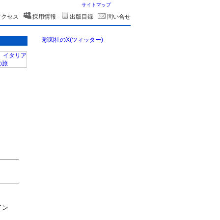
サイトマップ
アクセス
採用情報
出版目録
問い合せ
彩図社のX(ツィッター)
イン