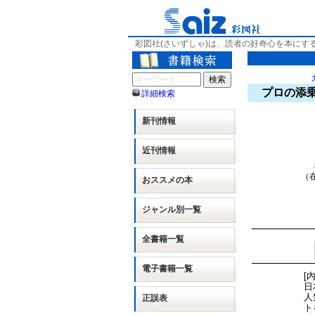
彩図社(さいずしゃ)は、読者の好奇心を本にす
プロの添
詳細検索
新刊情報
近刊情報
（在
おススメの本
ジャンル別
一覧
全書籍一覧
電子書籍一覧
[
日
人
正誤表
ト