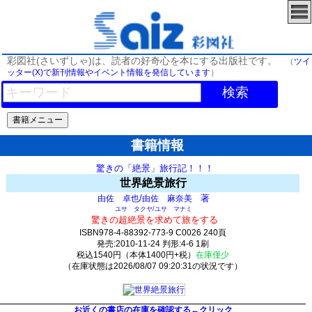
彩図社(さいずしゃ)は、読者の好奇心を本にする出版社です。
（
ツイ
ッター(X)で新刊情報やイベント情報を発信しています
）
検索
書籍情報
驚きの「絶景」旅行記！！！
世界絶景旅行
/
著
由佐 卓也
由佐 麻奈美
ユサ タクヤ/ユサ マナミ
驚きの超絶景を求めて旅をする
ISBN978-4-88392-773-9 C0026 240頁
発売:2010-11-24 判形:4-6 1刷
税込1540円（本体1400円+税）
在庫僅少
（在庫状態は2026/08/07 09:20:31の状況です）
31(y14)t0:k0:s17;j17;(c79;o79)
お近くの書店の在庫を確認する←クリック