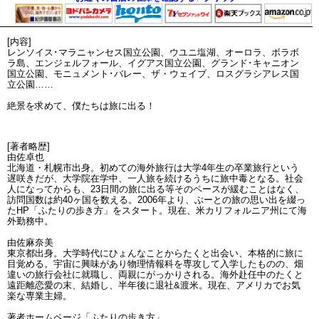
[内容]
レンソイス･マラニャンセス国立公園、ウユニ塩湖、オーロラ、ボラボ
ラ島、エンジェルフォール、イグアス国立公園、グランド･キャニオン
国立公園、モニュメント･バレー、ザ・ウェイブ、ロスグラシアレス国
立公園……
絶景を求めて、僕たちは旅に出る！
[著者略歴]
由佐卓也
北海道・札幌市出身。初めての海外旅行は大学4年生の卒業旅行という
遅咲きだが、大学院在学中、一人旅を続けるうちに旅中毒となる。社会
人になってからも、23日間の旅に出る等そのペースが緩むことはなく、
訪問国数は約40ヶ国を数える。2006年より、ぶーとの旅の思い出を綴っ
たHP「ふたりの歩き方」をスタート。現在、米カリフォルニア州にて海
外勤務中。
由佐麻奈美
東京都出身。大学時代にひょんなことからたくと出会い、本格的に旅に
目覚める。宇宙に興味があり物理情報科を専攻して入学したものの、畑
違いの旅行会社に就職し、両親にがっかりされる。海外赴任中のたくと
遠距離恋愛の末、結婚し、半年後に退社&渡米。現在、アメリカでお気
楽な専業主婦。
著者ホームページ「ふたりの歩き方」