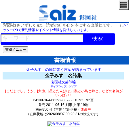
彩図社(さいずしゃ)は、読者の好奇心を本にする出版社です。
（
ツイ
ッター(X)で新刊情報やイベント情報を発信しています
）
検索
書籍情報
金子みすゞの胸に響く言葉が詰まっています
金子みすゞ名詩集
編
彩図社文芸部
サイズシャブンゲイブ
[こだまでしょうか」[大漁」[星とたんぽぽ」[私と小鳥と鈴と」などの名詩が
いっぱい！
ISBN978-4-88392-802-6 C0192 192頁
発売:2011-06-16 判形:文庫 19刷
税込850円（本体773円+税）
改装中
（在庫状態は2026/08/07 09:20:31の状況です）
20(y0)t0:k2:s8;j20;(c85;o138)