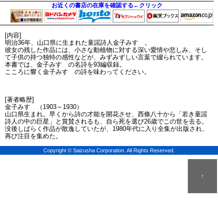
お近くの書店の在庫を確認する←クリック
[内容]
明治36年、山口県に生まれた童謡詩人金子みすゞ。
彼女の残した作品には、小さな動植物に対する深い愛情や悲しみ、そし
て子供の持つ独特の感性などが、みずみずしい言葉で綴られています。
本書では、金子みすゞの名詩を93編収録。
こころに響く金子みすゞの詩を味わってください。
[著者略歴]
金子みすゞ（1903～1930）
山口県生まれ。早くから詩の才能を開花させ、西條八十から「若き童謡
詩人の中の巨星」と賞賛されるも、自ら死を選び26歳でこの世を去る。
没後しばらく作品が散逸していたが、1980年代に入り全集が出版され、
再び注目を集めた。
Copyright © Saizusha Corporation. All Rights Reserved.
↑