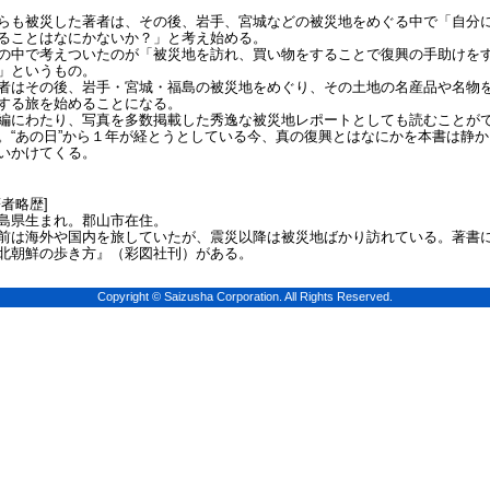
らも被災した著者は、その後、岩手、宮城などの被災地をめぐる中で「自分
ることはなにかないか？」と考え始める。
の中で考えついたのが「被災地を訪れ、買い物をすることで復興の手助けを
」というもの。
者はその後、岩手・宮城・福島の被災地をめぐり、その土地の名産品や名物
する旅を始めることになる。
編にわたり、写真を多数掲載した秀逸な被災地レポートとしても読むことが
。“あの日”から１年が経とうとしている今、真の復興とはなにかを本書は静か
いかけてくる。
著者略歴]
島県生まれ。郡山市在住。
前は海外や国内を旅していたが、震災以降は被災地ばかり訪れている。著書
北朝鮮の歩き方』（彩図社刊）がある。
Copyright © Saizusha Corporation. All Rights Reserved.