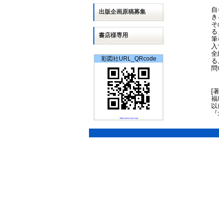
自
出版
企画
原稿募集
き
そ
る
書店様専用
筆
入
全
彩図社URL_QRcode
る
問
[
福
以
『
https://www.saiz.co.jp