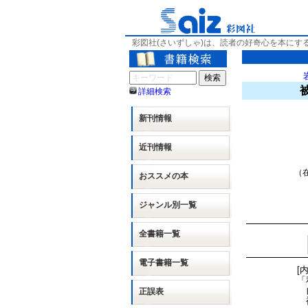
彩図社(さいずしゃ)は、読者の好奇心を本にす
詳細検索
新刊情報
近刊情報
（在
おススメの本
ジャンル別
一覧
全書籍一覧
電子書籍一覧
[
「
自
正誤表
被