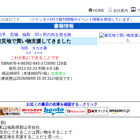
HOME
会社案内
る出版社です。
（
ツイッター(X)で新刊情報やイベント情報を発信しています
）
書籍情報
岩手、宮城、福島…33ヶ所の街を巡る旅
被災地で買い物支援してきました
著
与田 タカオ
ヨダ タカオ
これが私にできることです
ISBN978-4-88392-845-3 C0095 128頁
発売:2012-02-23 判形:4-6 1刷
税込968円（本体880円+税）
在庫僅少
庫状態は2026/08/09 16:35:31の状況です）
22(y16)t0:k0:s6;j6;(c12;o12)
お近くの書店の在庫を確認する←クリック
内容]
私は福島県郡山市在住、
分にできることは買い物をすることで
災地を支援することだと思った」