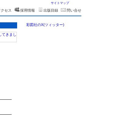
サイトマップ
アクセス
採用情報
出版目録
問い合せ
彩図社のX(ツィッター)