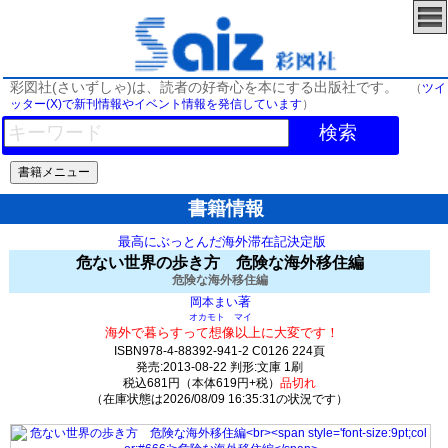
彩図社(さいずしゃ)は、読者の好奇心を本にする出版社です。
（
ツイ
ッター(X)で新刊情報やイベント情報を発信しています
）
検索
書籍情報
最高にぶっとんだ海外滞在記決定版
危ない世界の歩き方 危険な海外移住編
危険な海外移住編
著
岡本まい
オカモト マイ
海外で暮らすって想像以上に大変です！
ISBN978-4-88392-941-2 C0126 224頁
発売:2013-08-22 判形:文庫 1刷
税込681円（本体619円+税）
品切れ
（在庫状態は2026/08/09 16:35:31の状況です）
0(y0)t0:k0:s0;j0;(c0)