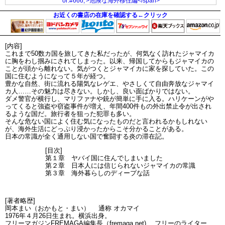
お近くの書店の在庫を確認する←クリック
[内容]
これまで50数カ国を旅してきた私だったが、何気なく訪れたジャマイカ
に胸をわし掴みにされてしまった。以来、帰国してからもジャマイカの
ことが頭から離れない。気がつくとジャマイカに家を探していた。この
国に住むようになって５年が経つ。
豊かな自然、街に流れる陽気なレゲエ、やさしくて自由奔放なジャマイ
カ人……その魅力は尽きない。しかし、良い面ばかりではない。
ダメ警官が横行し、マリファナや銃が簡単に手に入る。ハリケーンがや
ってくると強盗や窃盗事件が増え、年間400件もの外出禁止令が出され
るような国だ。旅行者を狙った犯罪も多い。
そんな危ない国によく住む気になったものだと言われるかもしれない
が、海外生活にどっぷり浸かったからこそ分かることがある。
日本の常識が全く通用しない国で奮闘する炎の滞在記。
[目次]
第１章 ヤバイ国に住んでしまいました
第２章 日本人には信じられないジャマイカの常識
第３章 海外暮らしのディープな話
[著者略歴]
岡本まい（おかもと・まい） 通称 オカマイ
1976年４月26日生まれ。横浜出身。
フリーマガジンFREMAGA編集長（fremaga.net) 、フリーのライター、