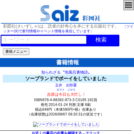
彩図社(さいずしゃ)は、読者の好奇心を本にする出版社です。
（
ツイ
ッター(X)で新刊情報やイベント情報を発信しています
）
検索
書籍情報
知られざる〝泡風呂裏物語〟
ソープランドでボーイをしていました
著
玉井 次郎
タマイ ジロウ
吉原は今日も大忙し！
ISBN978-4-88392-973-3 C0195 192頁
発売:2014-01-24 判形:文庫 8刷
税込649円（本体590円+税）在庫あり
（在庫状態は2026/08/07 09:20:31の状況です）
2426(y1390)t0:k0:s1028;j1036;(c42;o1372)
お近くの書店の在庫を確認する←クリック