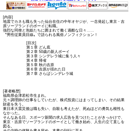
[内容]
地震でカネも職も失った仙台在住の中年オヤジが、一念発起し東京・吉
原ソープランドのボーイに転職。
強烈な同僚と泡姫たちに囲まれて働く過酷な日々……
〝男性従業員目線〟で語られる風俗ノンフィクション！
[目次]
第１章 どん底
第２章 50歳の新人ボーイ
第３章 シンデレラ城に集う人々
第４章 帰省
第５章 秋の吉原
第６章 吉原が揺れた日
第７章 さらばシンデレラ城
[著者略歴]
福島県会津若松市生まれ。
元々調理師の仕事をしていたが、株式投資にはまってしまい、その結果
財産を失う。
東日本大震災後は職も失い、自殺も考えたが、死ぬほどの勇気も根性も
なかった。
そんなある日、スポーツ新聞の求人広告を見つけたことがきっかけで、
東京・吉原でソープランドのボーイとして働き始め、人生の立て直しを
図る。
その当時の体験を書き留め、本書の刊行に至る。