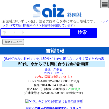
彩図社(さいずしゃ)は、読者の好奇心を本にする出版社です。
（
ツイ
ッター(X)で新刊情報やイベント情報を発信しています
）
検索
書籍情報
[逃げ切れない世代」である50代が,お金に困らない人生を送るための書
50代、今からでも間に合うお金の計画書
著
藤原 久敏
フジワラ ヒサトシ
お金の問題は解決できる！
ISBN978-4-88392-980-1 C0033 208頁
発売:2014-02-24 判形:4-6 1刷
税込1320円（本体1200円+税）
在庫僅少
（在庫状態は2026/08/07 09:20:31の状況です）
12(y12)t0:k0:s0;j0;(c0)
お近くの書店の在庫を確認する←クリック