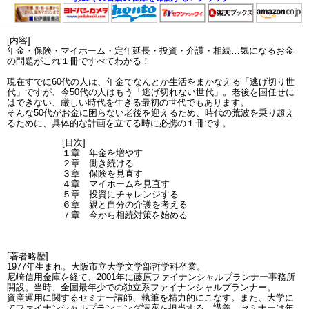
[内容]
年金・保険・マイホーム・定年延長・投資・介護・相続…気になるお金
の問題がこれ１冊ですべてわかる！
現在すでに60代の人は、年金でなんとか生活をまかなえる「逃げ切り世
代」ですが、今50代の人はもう「逃げ切れない世代」。老後を国任せに
はできない、厳しい時代を生きる最初の世代でもあります。
そんな50代がお金に困らない老後を迎えるため、時代の荒波を乗り超え
るために、具体的な計画を立てる時に必携の１冊です。
[目次]
１章 年金を増やす
２章 働き続ける
３章 保険を見直す
４章 マイホームを見直す
５章 投資にチャレンジする
６章 親と自分の介護を考える
７章 今から相続対策を始める
[著者略歴]
1977年生まれ。大阪市立大学文学部哲学科卒業。
尼崎信用金庫を経て、2001年に藤原ファイナンシャルプランナー事務所
開設。当時、全国最年少での独立系ファイナンシャルプランナー。
資産運用に関するセミナー講師、執筆を精力的にこなす。また、大学に
てファイナンシャルプランニング講座を担当する。講義、セミナーは年