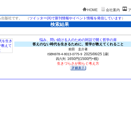
HOME
会社案内
る出版社です。
（
ツイッター(X)で新刊情報やイベント情報を発信しています
）
検索結果
悩み、問い続ける人のための対話で開く哲学の扉
答えのない時代を生きるために、哲学が教えてくれること
前田 圭介著
2025/06/25
1刷
ISBN978-4-8013-0775-9
1650円(1500円+税)
四六判
生きづらさが和らぐ考え方