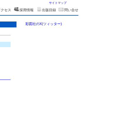
サイトマップ
アクセス
採用情報
出版目録
問い合せ
彩図社のX(ツィッター)