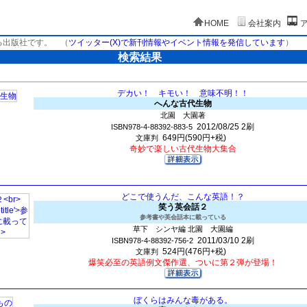
HOME
会社案内
る出版社です。
（
ツイッター(X)で新刊情報やイベント情報を発信しています
）
検索結果
デカい！ キモい！ 意味不明！！
へんな古代生物
北園 大園著
2012/08/25
2刷
ISBN978-4-88392-883-5
649円(590円+税)
文庫判
奇妙で楽しい古代生物大集合
どこで使うんだ、こんな英語！？
笑う英会話２
参考書や英会話本に載っている
草下 シンヤ編 北園 大園編
2011/03/10
2刷
ISBN978-4-88392-756-2
524円(476円+税)
文庫判
爆笑必至の英語例文傑作選、ついに第２弾が登場！
ぼくらはみんな毒がある。