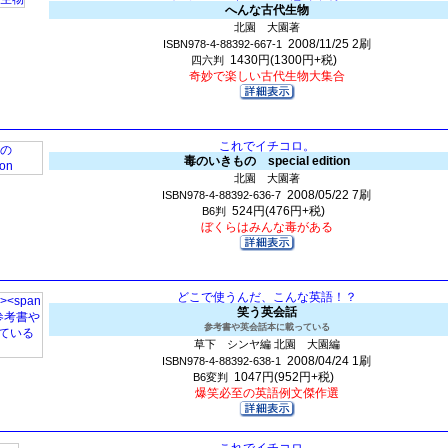
へんな古代生物
北園 大園著
2008/11/25
2刷
ISBN978-4-88392-667-1
1430円(1300円+税)
四六判
奇妙で楽しい古代生物大集合
これでイチコロ。
毒のいきもの special edition
北園 大園著
2008/05/22
7刷
ISBN978-4-88392-636-7
524円(476円+税)
B6判
ぼくらはみんな毒がある
どこで使うんだ、こんな英語！？
笑う英会話
参考書や英会話本に載っている
草下 シンヤ編 北園 大園編
2008/04/24
1刷
ISBN978-4-88392-638-1
1047円(952円+税)
B6変判
爆笑必至の英語例文傑作選