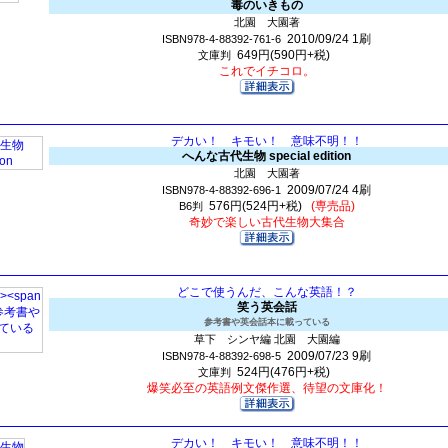
毒のいきもの
北園 大園著
2010/09/24
1刷
ISBN978-4-88392-761-6
649円(590円+税)
文庫判
これでイチコロ。
デカい！ キモい！ 意味不明！！
へんな古代生物 special edition
北園 大園著
2009/07/24
4刷
ISBN978-4-88392-696-1
576円(524円+税)
(専売品)
B6判
奇妙で楽しい古代生物大集合
どこで使うんだ、こんな英語！？
笑う英会話
参考書や英会話本に載っている
草下 シンヤ編 北園 大園編
2009/07/23
9刷
ISBN978-4-88392-698-5
524円(476円+税)
文庫判
爆笑必至の英語例文傑作選、待望の文庫化！
デカい！ キモい！ 意味不明！！