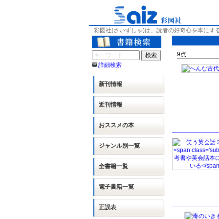
彩図社(さいずしゃ)は、読者の好奇心を本にす
9
点
詳細検索
新刊情報
近刊情報
おススメの本
ジャンル別
一覧
全書籍一覧
電子書籍一覧
正誤表