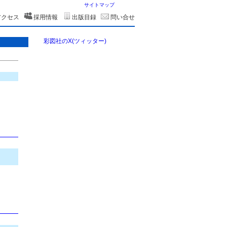
サイトマップ
アクセス
採用情報
出版目録
問い合せ
彩図社のX(ツィッター)