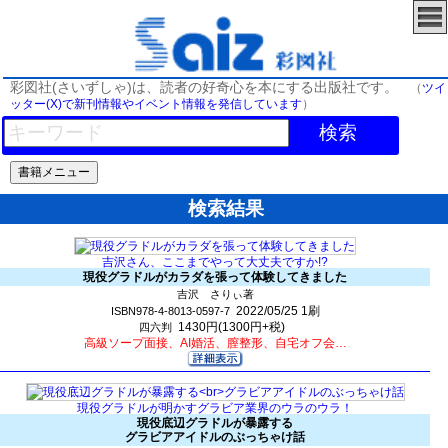
彩図社(さいずしゃ)は、読者の好奇心を本にする出版社です。
（
ツイ
ッター(X)で新刊情報やイベント情報を発信しています
）
検索
検索結果
吉沢さん、ここまでやって大丈夫ですか!?
現役グラドルがカラダを張って体験してきました
吉沢 さりぃ著
2022/05/25
1刷
ISBN978-4-8013-0597-7
1430円(1300円+税)
四六判
高級ソープ面接、AI婚活、膣整形、自宅オフ会…
現役グラドルが明かすグラビア業界のウラのウラ！
現役底辺グラドルが暴露する
グラビアアイドルのぶっちゃけ話