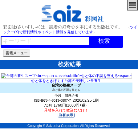
彩図社(さいずしゃ)は、読者の好奇心を本にする出版社です。
（
ツイ
ッター(X)で新刊情報やイベント情報を発信しています
）
検索
検索結果
心と体をときほぐす台湾の美味しい食養生
台湾の養生スープ
心と体の不調を整える
小河 知惠子著
2026/02/25
1刷
ISBN978-4-8013-0807-7
1760円(1600円+税)
A5判
具材を入れて煮込むだけ！
Copyright © Saizusha Corporation. All Rights Reserved.