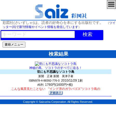
彩図社(さいずしゃ)は、読者の好奇心を本にする出版社です。
（
ツイ
ッター(X)で新刊情報やイベント情報を発信しています
）
検索
検索結果
神秘の島、ソコトラのすべてに迫る！
世にも不思議なソコトラ島
新開 正著 新開 美津子著
2010/11/29
1刷
ISBN978-4-88392-776-0
1760円(1600円+税)
A5判
こんな風景見たことない “インド洋のガラパゴス”ソコトラ島の
Copyright © Saizusha Corporation. All Rights Reserved.