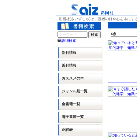
彩図社(さいずしゃ)は、読者の好奇心を本にす
4
点
詳細検索
新刊情報
近刊情報
おススメの本
ジャンル別
一覧
全書籍一覧
電子書籍一覧
正誤表