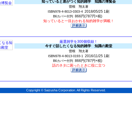
知っていると差がつく知的雑学 知識の博覧会
曽根 翔太著
2018/05/25
1刷
ISBN978-4-8013-0303-4
866円(787円+税)
B6カバー付判
知っていると一目おかれる知的雑学が満載！
厳選雑学を300個収録！
今すぐ話したくなる知的雑学 知識の殿堂
曽根 翔太著
2016/11/25
1刷
ISBN978-4-8013-0193-1
866円(787円+税)
B6カバー付判
話のネタに困ったときに役に立つ
Copyright © Saizusha Corporation. All Rights Reserved.