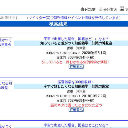
HOME
会社案内
る出版社です。
（
ツイッター(X)で新刊情報やイベント情報を発信しています
）
検索結果
宇宙で出産した場合、国籍はどこになる？
知っていると差がつく知的雑学 知識の博覧会
曽根 翔太著
2020/04/15
1刷
ISBN978-4-8013-0447-5
763円(694円+税)
文庫判
知っていると一目おかれる知的雑学が満載！
厳選雑学を300個収録！
今すぐ話したくなる知的雑学 知識の殿堂
曽根 翔太著
2018/10/17
2刷
ISBN978-4-8013-0333-1
763円(694円+税)
文庫判
話のネタに困ったときに役に立つ
宇宙で出産した場合、国籍はどこになる？