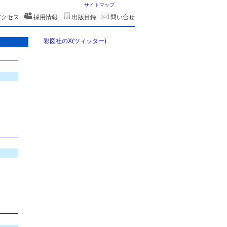
サイトマップ
アクセス
採用情報
出版目録
問い合せ
彩図社のX(ツィッター)