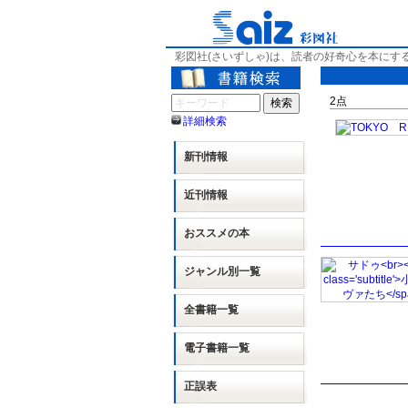
彩図社(さいずしゃ)は、読者の好奇心を本にす
2
点
詳細検索
新刊情報
近刊情報
おススメの本
ジャンル別
一覧
全書籍一覧
電子書籍一覧
正誤表