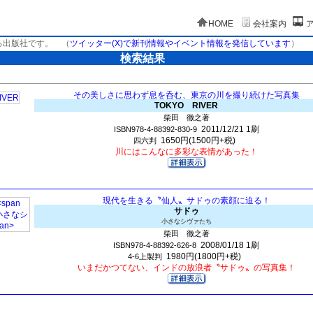
HOME
会社案内
る出版社です。
（
ツイッター(X)で新刊情報やイベント情報を発信しています
）
検索結果
その美しさに思わず息を呑む、東京の川を撮り続けた写真集
TOKYO RIVER
柴田 徹之著
2011/12/21
1刷
ISBN978-4-88392-830-9
1650円(1500円+税)
四六判
川にはこんなに多彩な表情があった！
現代を生きる〝仙人〟サドゥの素顔に迫る！
サドゥ
小さなシヴァたち
柴田 徹之著
2008/01/18
1刷
ISBN978-4-88392-626-8
1980円(1800円+税)
4-6上製判
いまだかつてない、インドの放浪者〝サドゥ〟の写真集！