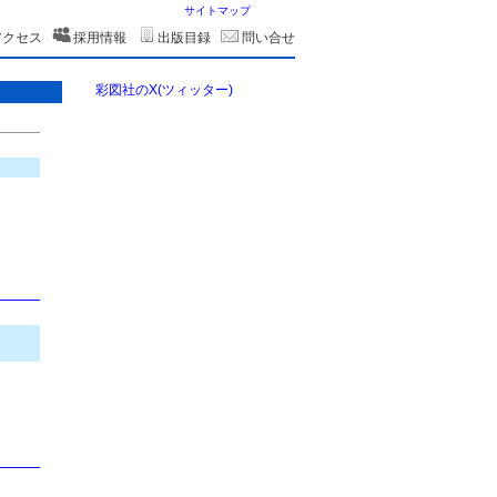
サイトマップ
アクセス
採用情報
出版目録
問い合せ
彩図社のX(ツィッター)