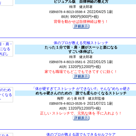
ビジュアル版 自律神経の整え方
柿澤 健太郎著
2022/04/25
1刷
ISBN978-4-8013-0598-4
990円(900円+税)
B5判
背骨を動かせば自律神経は整う！
体のプロが教える究極ストレッチ
たった１分で首・肩・腰がスーッと楽になる
すごい体伸ばし
柿澤 健太郎著
2022/01/25
1刷
ISBN978-4-8013-0581-6
1320円(1200円+税)
A5判
家でも職場でもどこでもできてすぐに効く！
「体が硬すぎてストレッチ ができない!!」そんな“めちゃ硬さ
めちゃ硬さんのための 誰でも柔らかくなるストレッチ
梅野 めう著 柿澤 健太郎監修
2021/07/21
1刷
ISBN978-4-8013-0535-9
1320円(1200円+税)
A5判
正しい ストレッチで、元気な体を 手に入れよう！
体のプロが教える誰でもできるセルフケア