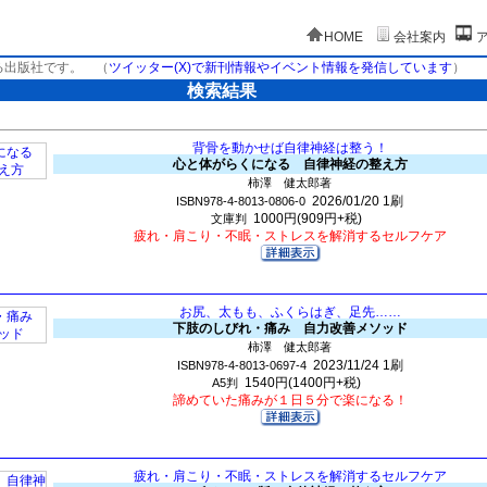
HOME
会社案内
る出版社です。
（
ツイッター(X)で新刊情報やイベント情報を発信しています
）
検索結果
背骨を動かせば自律神経は整う！
心と体がらくになる 自律神経の整え方
柿澤 健太郎著
2026/01/20
1刷
ISBN978-4-8013-0806-0
1000円(909円+税)
文庫判
疲れ・肩こり・不眠・ストレスを解消するセルフケア
お尻、太もも、ふくらはぎ、足先……
下肢のしびれ・痛み 自力改善メソッド
柿澤 健太郎著
2023/11/24
1刷
ISBN978-4-8013-0697-4
1540円(1400円+税)
A5判
諦めていた痛みが１日５分で楽になる！
疲れ・肩こり・不眠・ストレスを解消するセルフケア