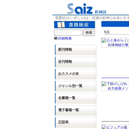
彩図社(さいずしゃ)は、読者の好奇心を本にす
6
点
詳細検索
新刊情報
近刊情報
おススメの本
ジャンル別
一覧
全書籍一覧
電子書籍一覧
正誤表