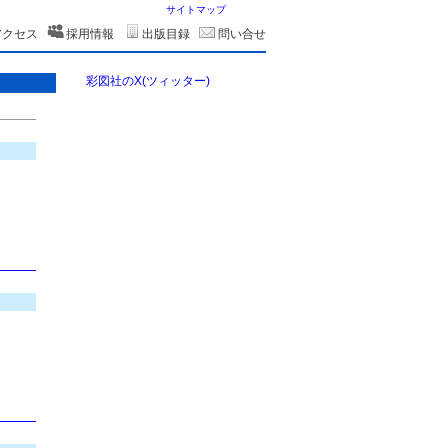
サイトマップ
アクセス
採用情報
出版目録
問い合せ
彩図社のX(ツィッター)