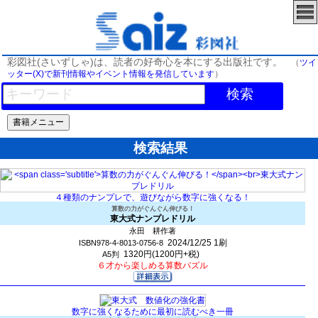
彩図社(さいずしゃ)は、読者の好奇心を本にする出版社です。
（
ツイ
ッター(X)で新刊情報やイベント情報を発信しています
）
検索
検索結果
４種類のナンプレで、遊びながら数字に強くなる！
算数の力がぐんぐん伸びる！
東大式ナンプレドリル
永田 耕作著
2024/12/25
1刷
ISBN978-4-8013-0756-8
1320円(1200円+税)
A5判
６才から楽しめる算数パズル
数字に強くなるために最初に読むべき一冊