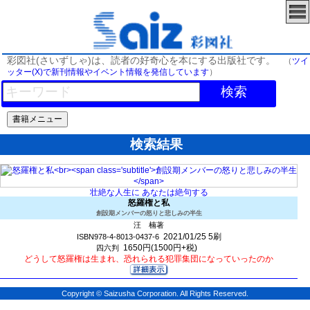
彩図社(さいずしゃ)は、読者の好奇心を本にする出版社です。
（
ツイ
ッター(X)で新刊情報やイベント情報を発信しています
）
検索
検索結果
壮絶な人生に あなたは絶句する
怒羅権と私
創設期メンバーの怒りと悲しみの半生
汪 楠著
2021/01/25
5刷
ISBN978-4-8013-0437-6
1650円(1500円+税)
四六判
どうして怒羅権は生まれ、恐れられる犯罪集団になっていったのか
Copyright © Saizusha Corporation. All Rights Reserved.