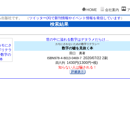
HOME
会社案内
る出版社です。
（
ツイッター(X)で新刊情報やイベント情報を発信しています
）
検索結果
世の中に溢れる数字はデタラメだらけ…
カモにされないための数字リテラシー
数字の嘘を見抜く本
田口 勇著
2020/07/22
2刷
ISBN978-4-8013-0469-7
1430円(1300円+税)
四六判
知らない人は騙される！