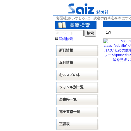
彩図社(さいずしゃ)は、読者の好奇心を本にす
1
点
詳細検索
新刊情報
近刊情報
おススメの本
ジャンル別
一覧
全書籍一覧
電子書籍一覧
正誤表