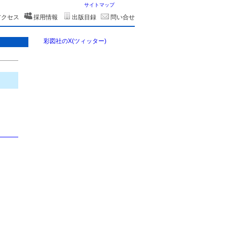
サイトマップ
アクセス
採用情報
出版目録
問い合せ
彩図社のX(ツィッター)