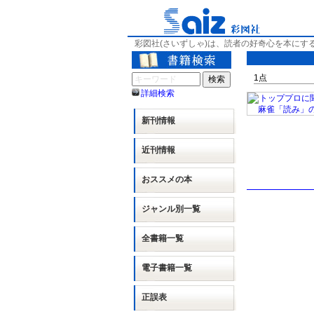
彩図社(さいずしゃ)は、読者の好奇心を本にす
1
点
詳細検索
新刊情報
近刊情報
おススメの本
ジャンル別
一覧
全書籍一覧
電子書籍一覧
正誤表