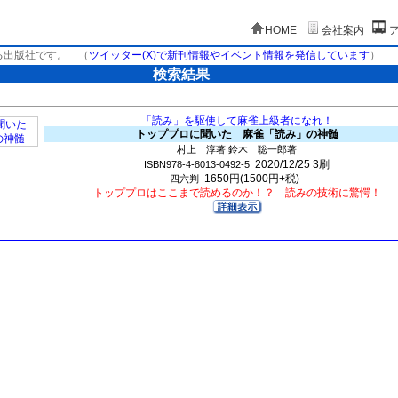
HOME
会社案内
る出版社です。
（
ツイッター(X)で新刊情報やイベント情報を発信しています
）
検索結果
「読み」を駆使して麻雀上級者になれ！
トッププロに聞いた 麻雀「読み」の神髄
村上 淳著 鈴木 聡一郎著
2020/12/25
3刷
ISBN978-4-8013-0492-5
1650円(1500円+税)
四六判
トッププロはここまで読めるのか！？ 読みの技術に驚愕！