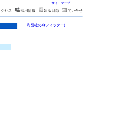
サイトマップ
アクセス
採用情報
出版目録
問い合せ
彩図社のX(ツィッター)