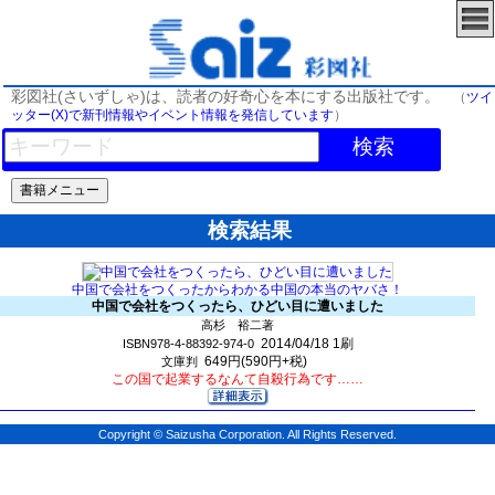
彩図社(さいずしゃ)は、読者の好奇心を本にする出版社です。
（
ツイ
ッター(X)で新刊情報やイベント情報を発信しています
）
検索
検索結果
中国で会社をつくったからわかる中国の本当のヤバさ！
中国で会社をつくったら、ひどい目に遭いました
高杉 裕二著
2014/04/18
1刷
ISBN978-4-88392-974-0
649円(590円+税)
文庫判
この国で起業するなんて自殺行為です……
Copyright © Saizusha Corporation. All Rights Reserved.