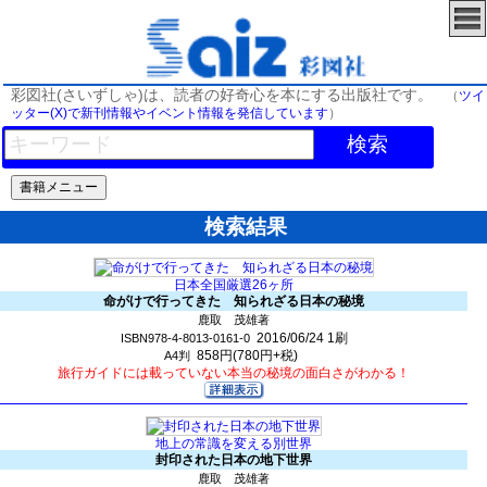
彩図社(さいずしゃ)は、読者の好奇心を本にする出版社です。
（
ツイ
ッター(X)で新刊情報やイベント情報を発信しています
）
検索
検索結果
日本全国厳選26ヶ所
命がけで行ってきた 知られざる日本の秘境
鹿取 茂雄著
2016/06/24
1刷
ISBN978-4-8013-0161-0
858円(780円+税)
A4判
旅行ガイドには載っていない本当の秘境の面白さがわかる！
地上の常識を変える別世界
封印された日本の地下世界
鹿取 茂雄著