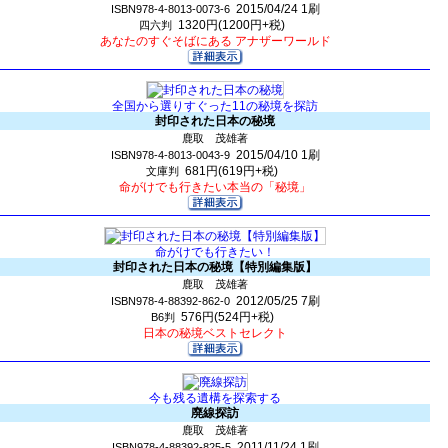
2015/04/24
1刷
ISBN978-4-8013-0073-6
1320円(1200円+税)
四六判
あなたのすぐそばにある アナザーワールド
全国から選りすぐった11の秘境を探訪
封印された日本の秘境
鹿取 茂雄著
2015/04/10
1刷
ISBN978-4-8013-0043-9
681円(619円+税)
文庫判
命がけでも行きたい本当の「秘境」
命がけでも行きたい！
封印された日本の秘境【特別編集版】
鹿取 茂雄著
2012/05/25
7刷
ISBN978-4-88392-862-0
576円(524円+税)
B6判
日本の秘境ベストセレクト
今も残る遺構を探索する
廃線探訪
鹿取 茂雄著
2011/11/24
1刷
ISBN978-4-88392-825-5