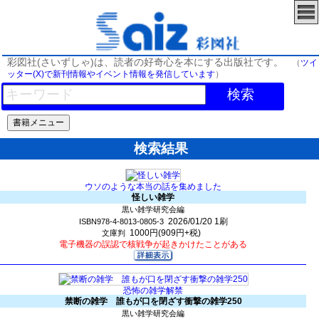
彩図社(さいずしゃ)は、読者の好奇心を本にする出版社です。
（
ツイ
ッター(X)で新刊情報やイベント情報を発信しています
）
検索
検索結果
ウソのような本当の話を集めました
怪しい雑学
黒い雑学研究会編
2026/01/20
1刷
ISBN978-4-8013-0805-3
1000円(909円+税)
文庫判
電子機器の誤認で核戦争が起きかけたことがある
恐怖の雑学解禁
禁断の雑学 誰もが口を閉ざす衝撃の雑学250
黒い雑学研究会編