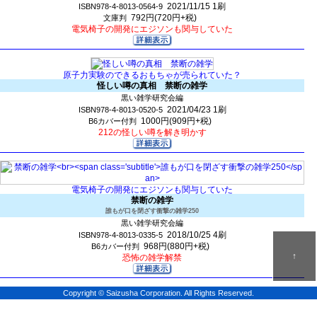
2021/11/15
1刷
ISBN978-4-8013-0564-9
792円(720円+税)
文庫判
電気椅子の開発にエジソンも関与していた
原子力実験のできるおもちゃが売られていた？
怪しい噂の真相 禁断の雑学
黒い雑学研究会編
2021/04/23
1刷
ISBN978-4-8013-0520-5
1000円(909円+税)
B6カバー付判
212の怪しい噂を解き明かす
電気椅子の開発にエジソンも関与していた
禁断の雑学
誰もが口を閉ざす衝撃の雑学250
黒い雑学研究会編
2018/10/25
4刷
ISBN978-4-8013-0335-5
968円(880円+税)
B6カバー付判
↑
恐怖の雑学解禁
Copyright © Saizusha Corporation. All Rights Reserved.