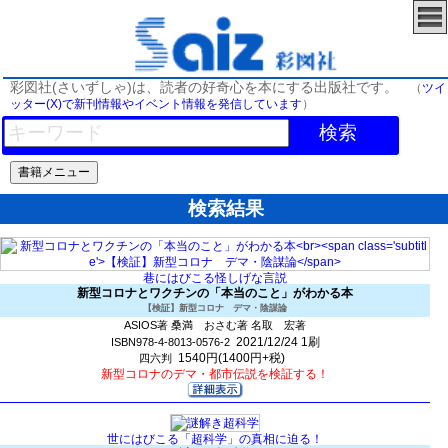
彩図社(さいずしゃ)は、読者の好奇心を本にする出版社です。
（
ツイ
ッター(X)で新刊情報やイベント情報を発信しています
）
検索
検索結果
巷にはびこる怪しげな言説
新型コロナとワクチンの「本当のこと」がわかる本
【検証】新型コロナ デマ・陰謀論
ASIOS著 桑満 おさむ著 名取 宏著
2021/12/24
1刷
ISBN978-4-8013-0576-2
1540円(1400円+税)
四六判
新型コロナのデマ・都市伝説を検証する！
世にはびこる「超科学」の真相に迫る！