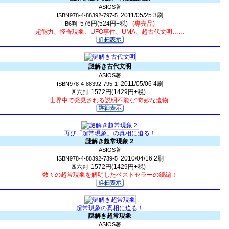
ASIOS著
2011/05/25
3刷
ISBN978-4-88392-797-5
576円(524円+税)
(専売品)
B6判
超能力、怪奇現象、UFO事件、UMA、超古代文明……
謎解き古代文明
ASIOS著
2011/05/06
4刷
ISBN978-4-88392-795-1
1572円(1429円+税)
四六判
世界中で発見される説明不能な“奇妙な遺物”
再び「超常現象」の真相に迫る！
謎解き超常現象２
ASIOS著
2010/04/16
2刷
ISBN978-4-88392-739-5
1572円(1429円+税)
四六判
数々の超常現象を解明したベストセラーの続編！
超常現象の真相に迫る！
謎解き超常現象
ASIOS著