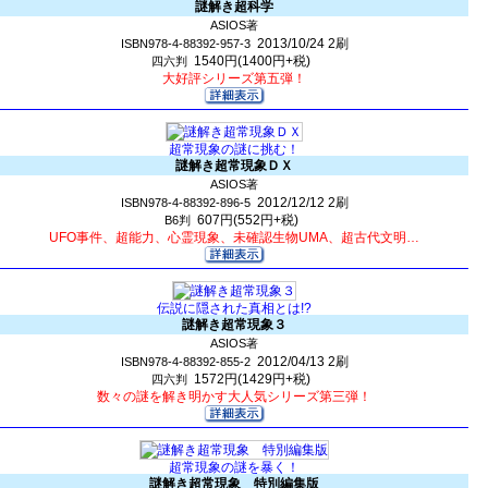
謎解き超科学
ASIOS著
2013/10/24
2刷
ISBN978-4-88392-957-3
1540円(1400円+税)
四六判
大好評シリーズ第五弾！
超常現象の謎に挑む！
謎解き超常現象ＤＸ
ASIOS著
2012/12/12
2刷
ISBN978-4-88392-896-5
607円(552円+税)
B6判
UFO事件、超能力、心霊現象、未確認生物UMA、超古代文明…
伝説に隠された真相とは!?
謎解き超常現象３
ASIOS著
2012/04/13
2刷
ISBN978-4-88392-855-2
1572円(1429円+税)
四六判
数々の謎を解き明かす大人気シリーズ第三弾！
超常現象の謎を暴く！
謎解き超常現象 特別編集版