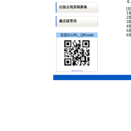
る
出版
企画
原稿募集
[
1
2
書店様専用
3
4
5
6
彩図社URL_QRcode
https://www.saiz.co.jp