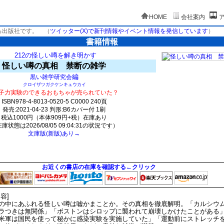
HOME
会社案内
る出版社です。
（
ツイッター(X)で新刊情報やイベント情報を発信しています
）
書籍情報
212の怪しい噂を解き明かす
怪しい噂の真相 禁断の雑学
編
黒い雑学研究会
クロイザツガクケンキュウカイ
子力実験のできるおもちゃが売られていた？
ISBN978-4-8013-0520-5 C0000 240頁
発売:2021-04-23 判形:B6カバー付 1刷
税込1000円（本体909円+税）在庫あり
庫状態は2026/08/05 09:04:31の状況です）
文庫版(新版)あり→
367(y33)t0:k0:s334;j334;(c1935)
お近くの書店の在庫を確認する←クリック
内容]
の中にあふれる怪しい噂は嘘かまことか。その真相を徹底解明。「カルシウ
ラつきは無関係」「ボストンはシロップに襲われて崩壊しかけたことがある
米軍は国民を使って秘かに感染実験を実施していた」「運動前にストレッチ