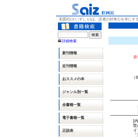
彩図社(さいずしゃ)は、読者の好奇心を本にす
詳細検索
新刊情報
原
近刊情報
（在
おススメの本
ジャンル別
一覧
全書籍一覧
電子書籍一覧
[
世
イ
正誤表
「