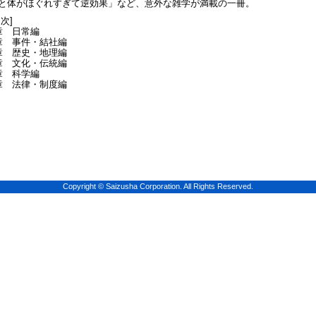
と体がほぐれすぎて逆効果」など、意外な雑学が満載の一冊。
目次]
章 日常編
章 事件・結社編
章 歴史・地理編
章 文化・伝統編
章 科学編
章 法律・制度編
Copyright © Saizusha Corporation. All Rights Reserved.