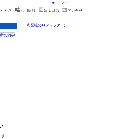
サイトマップ
アクセス
採用情報
出版目録
問い合せ
彩図社のX(ツィッター)
ムと
」
をす