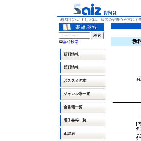
彩図社(さいずしゃ)は、読者の好奇心を本にす
教
詳細検索
新刊情報
近刊情報
（在
おススメの本
ジャンル別
一覧
全書籍一覧
電子書籍一覧
[
有
し
正誤表
が