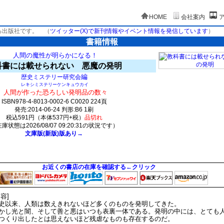
HOME
会社案内
る出版社です。
（
ツイッター(X)で新刊情報やイベント情報を発信しています
）
書籍情報
人間の魔性が明らかになる！
科書には載せられない 悪魔の発明
編
歴史ミステリー研究会
レキシミステリーケンキュウカイ
人間が作った恐ろしい発明品の数々
ISBN978-4-8013-0002-6 C0020 224頁
発売:2014-06-24 判形:B6 1刷
税込591円（本体537円+税）
品切れ
庫状態は2026/08/07 09:20:31の状況です）
文庫版(新版)版あり→
0(y0)t0:k0:s0;j0;(c0)
お近くの書店の在庫を確認する←クリック
内容]
史以来、人類は数えきれないほど多くのものを発明してきた。
かし光と闇、そして善と悪はいつも表裏一体である。発明の中には、とても
つくり出したとは思えないほど残虐なものも存在するのだ。