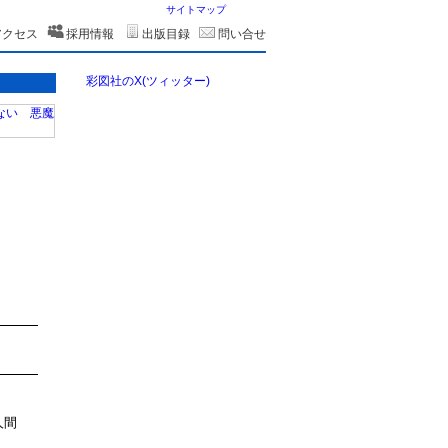
サイトマップ
アクセス
採用情報
出版目録
問い合せ
彩図社のX(ツィッター)
人間