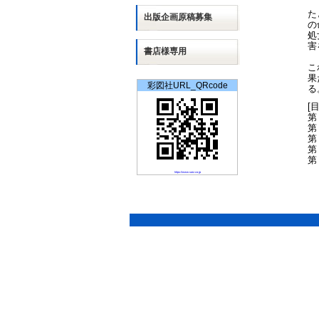
た
出版
企画
原稿募集
の
処
害
書店様専用
こ
果
彩図社URL_QRcode
る
[
第
第
第
第
第
https://www.saiz.co.jp