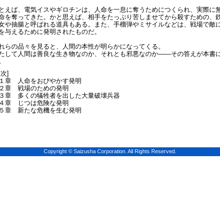
とえば、電気イスやギロチンは、人命を一息に奪うためにつくられ、実際に
命を奪ってきた。かと思えば、相手をたっぷり苦しませてから殺すための、
女や抽腸と呼ばれる道具もある。また、手榴弾やミサイルなどは、戦場で敵
を与えるために発明されたものだ。
れらの品々を見ると、人間の本性が明らかになってくる。
たして人間は善良な生き物なのか、それとも邪悪なのか――その答えが本書
。
目次]
１章 人命をおびやかす発明
２章 戦場のための発明
３章 多くの犠牲者を出した大量破壊兵器
４章 じつは危険な発明
５章 新たな危機を生む発明
Copyright © Saizusha Corporation. All Rights Reserved.