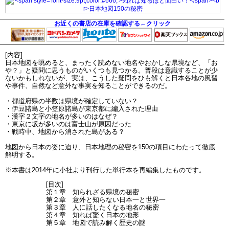
お近くの書店の在庫を確認する←クリック
[内容]
日本地図を眺めると、まったく読めない地名やおかしな県境など、「お
や？」と疑問に思うものがいくつも見つかる。普段は意識することが少
ないかもしれないが、実は、こうした疑問をひも解くと日本各地の風習
や事件、自然など意外な事実を知ることができるのだ。
・都道府県の半数は県境が確定していない？
・伊豆諸島と小笠原諸島が東京都に編入された理由
・漢字２文字の地名が多いのはなぜ？
・東京に坂が多いのは富士山が原因だった
・戦時中、地図から消された島がある？
地図から日本の姿に迫り、日本地理の秘密を150の項目にわたって徹底
解明する。
※本書は2014年に小社より刊行した単行本を再編集したものです。
[目次]
第１章 知られざる県境の秘密
第２章 意外と知らない日本一と世界一
第３章 人に話したくなる地名の秘密
第４章 知れば驚く日本の地形
第５章 地図で読み解く歴史の謎