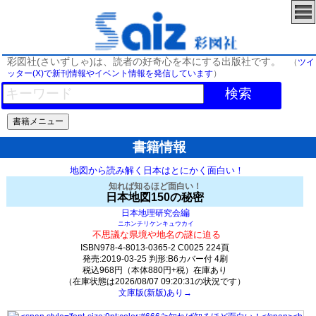
彩図社(さいずしゃ)は、読者の好奇心を本にする出版社です。
（
ツイ
ッター(X)で新刊情報やイベント情報を発信しています
）
検索
書籍情報
地図から読み解く日本はとにかく面白い！
知れば知るほど面白い！
日本地図150の秘密
編
日本地理研究会
ニホンチリケンキュウカイ
不思議な県境や地名の謎に迫る
ISBN978-4-8013-0365-2 C0025 224頁
発売:2019-03-25 判形:B6カバー付 4刷
税込968円（本体880円+税）在庫あり
（在庫状態は2026/08/07 09:20:31の状況です）
文庫版(新版)あり→
824(y259)t0:k0:s565;j565;(c2186)