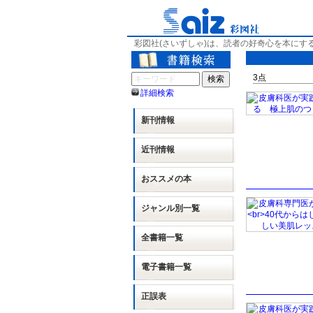
彩図社(さいずしゃ)は、読者の好奇心を本にす
3
点
詳細検索
新刊情報
近刊情報
おススメの本
ジャンル別
一覧
全書籍一覧
電子書籍一覧
正誤表