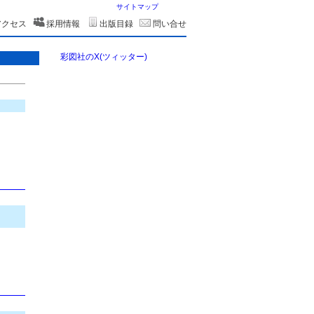
サイトマップ
アクセス
採用情報
出版目録
問い合せ
彩図社のX(ツィッター)