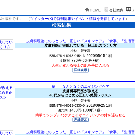
HOME
会社案内
る出版社です。
（
ツイッター(X)で新刊情報やイベント情報を発信しています
）
検索結果
皮膚科理論にのっとった 正しい「スキンケア」「食事」「生活習
皮膚科医が実践している 極上肌のつくり方
小林 智子著
2020/05/15
1刷
ISBN978-4-8013-0454-3
730円(664円+税)
文庫判
人生が変わる極上の肌を手に入れる
脱！ なんとなくのエイジングケア
皮膚科専門医が教える
40代からはじめる正しい美肌レッスン
小林 智子著
2018/09/25
1刷
ISBN978-4-8013-0330-0
1430円(1300円+税)
四六判
簡単でシンプルなケアこそがエイジングの針を遅らせる
皮膚科理論にのっとった 正しい「スキンケア」「食事」「生活習