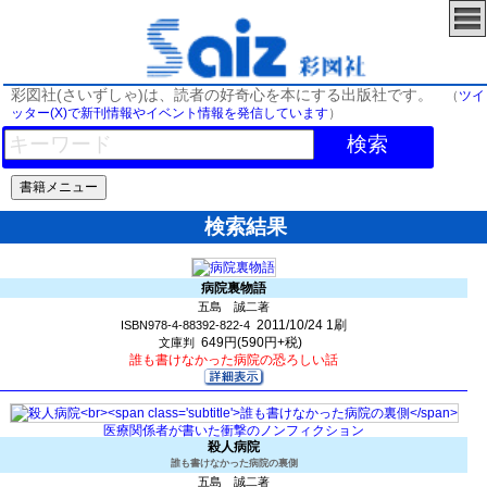
彩図社(さいずしゃ)は、読者の好奇心を本にする出版社です。
（
ツイ
ッター(X)で新刊情報やイベント情報を発信しています
）
検索
検索結果
病院裏物語
五島 誠二著
2011/10/24
1刷
ISBN978-4-88392-822-4
649円(590円+税)
文庫判
誰も書けなかった病院の恐ろしい話
医療関係者が書いた衝撃のノンフィクション
殺人病院
誰も書けなかった病院の裏側
五島 誠二著